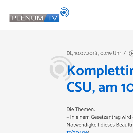
Di., 10.07.2018
, 02:19 Uhr
/
play_circle_
Kompletti
CSU, am 10
Die Themen:
– In einem Gesetzantrag wird d
Notwendigkeit dieses Beauft
17/20406
)