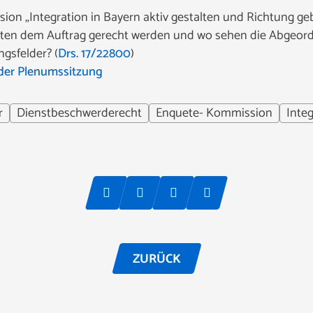
ion „Integration in Bayern aktiv gestalten und Richtung g
en dem Auftrag gerecht werden und wo sehen die Abgeordn
gsfelder? (
Drs. 17/22800
)
der Plenumssitzung
r
Dienstbeschwerderecht
Enquete- Kommission
Inte
ZURÜCK