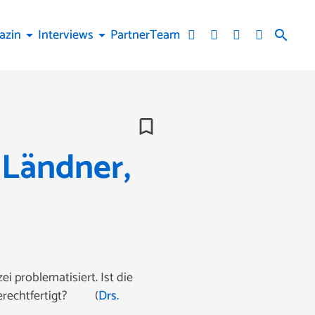
azin
Interviews
Partner
Team
arrow_drop_down
arrow_drop_down
search
bookmark_border
 Ländner,
i problematisiert. Ist die
gerechtfertigt? (
Drs.