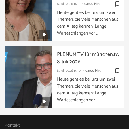
bookmark_border
8. Juli 2026
14:11
04:00 Min.
Heute geht es bei uns um zwei
Themen, die viele Menschen aus
dem Alltag kennen: Lange
Warteschlangen vor …
PLENUM.TV für münchen.tv,
8. Juli 2026
bookmark_border
8. Juli 2026
14:10
04:00 Min.
Heute geht es bei uns um zwei
Themen, die viele Menschen aus
dem Alltag kennen: Lange
Warteschlangen vor …
Kontakt