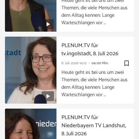
Heute geht es bei uns um zwei
Themen, die viele Menschen aus
dem Alltag kennen: Lange
Warteschlangen vor …
PLENUM.TV für
tv.ingolstadt, 8. Juli 2026
bookmark_border
8. Juli 2026
14:12
04:00 Min.
Heute geht es bei uns um zwei
Themen, die viele Menschen aus
dem Alltag kennen: Lange
Warteschlangen vor …
PLENUM.TV für
Niederbayern TV Landshut,
8. Juli 2026