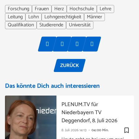
Forschung
Frauen
Herz
Hochschule
Lehre
Leitung
Lohn
Lohngerechtigkeit
Männer
Qualifikation
Studierende
Universität
ZURÜCK
Das könnte Dich auch interessieren
PLENUM.TV für
Niederbayern TV
Deggendorf, 8. Juli 2026
bookmark_border
8. Juli 2026
14:13
04:00 Min.