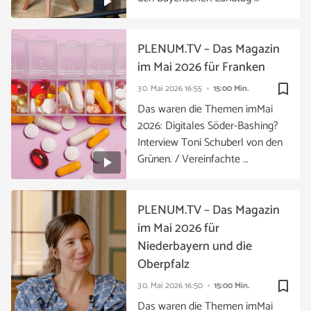
PLENUM.TV – Das Magazin
im Mai 2026 für Franken
bookmark_border
30. Mai 2026
16:55
15:00 Min.
Das waren die Themen imMai
2026: Digitales Söder-Bashing?
Interview Toni Schuberl von den
Grünen. / Vereinfachte …
PLENUM.TV – Das Magazin
im Mai 2026 für
Niederbayern und die
Oberpfalz
bookmark_border
30. Mai 2026
16:50
15:00 Min.
Das waren die Themen imMai