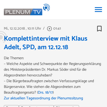
menu
bookmark_border
Mi., 12.12.2018
, 10:11 Uhr
/
01:41
play_circle_outline
Komplettinterview mit Klaus
Adelt, SPD, am 12.12.18
Die Themen:
– Welche Aspekte und Schwerpunkte der Regierungserklärung
des Ministerpräsidenten Dr. Markus Söder sind für die
Abgeordneten hervorzuheben?
– Die Bürgerbeauftragten zwischen Verfassungsklage und
Bürgerservice. Wie stehen die Abgeordneten zum
Beauftragtengesetz? (
Drs. 18/17
)
Zur aktuellen Tagesordnung der Plenumssitzung