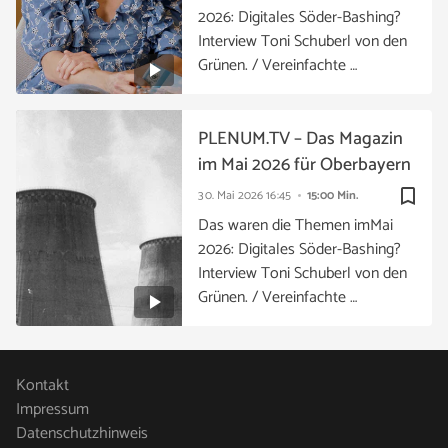
2026: Digitales Söder-Bashing?
Interview Toni Schuberl von den
Grünen. / Vereinfachte …
PLENUM.TV – Das Magazin
im Mai 2026 für Oberbayern
bookmark_border
30. Mai 2026
16:45
15:00 Min.
Das waren die Themen imMai
2026: Digitales Söder-Bashing?
Interview Toni Schuberl von den
Grünen. / Vereinfachte …
Kontakt
Impressum
Datenschutzhinweis