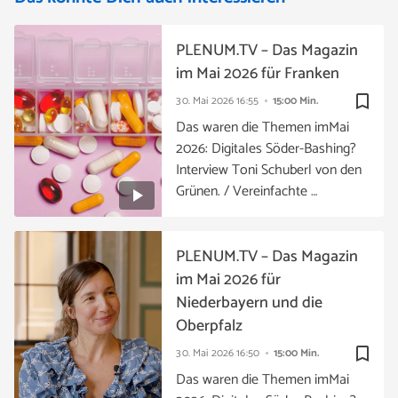
PLENUM.TV – Das Magazin
im Mai 2026 für Franken
bookmark_border
30. Mai 2026
16:55
15:00 Min.
Das waren die Themen imMai
2026: Digitales Söder-Bashing?
Interview Toni Schuberl von den
Grünen. / Vereinfachte …
PLENUM.TV – Das Magazin
im Mai 2026 für
Niederbayern und die
Oberpfalz
bookmark_border
30. Mai 2026
16:50
15:00 Min.
Das waren die Themen imMai