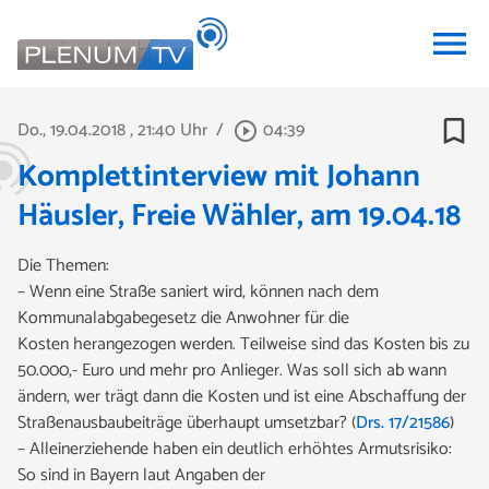
menu
bookmark_border
Do., 19.04.2018
, 21:40 Uhr
/
04:39
play_circle_outline
Komplettinterview mit Johann
Häusler, Freie Wähler, am 19.04.18
Die Themen:
– Wenn eine Straße saniert wird, können nach dem
Kommunalabgabegesetz die Anwohner für die
Kosten herangezogen werden. Teilweise sind das Kosten bis zu
50.000,- Euro und mehr pro Anlieger. Was soll sich ab wann
ändern, wer trägt dann die Kosten und ist eine Abschaffung der
Straßenausbaubeiträge überhaupt umsetzbar? (
Drs. 17/21586
)
– Alleinerziehende haben ein deutlich erhöhtes Armutsrisiko:
So sind in Bayern laut Angaben der