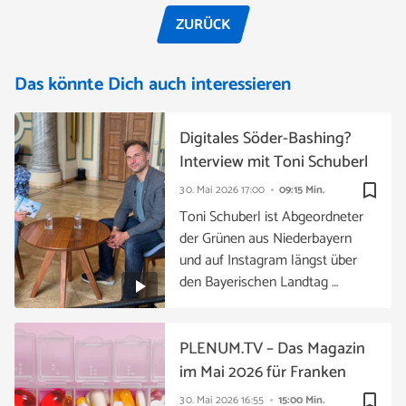
ZURÜCK
Das könnte Dich auch interessieren
Digitales Söder-Bashing?
Interview mit Toni Schuberl
bookmark_border
30. Mai 2026
17:00
09:15 Min.
Toni Schuberl ist Abgeordneter
der Grünen aus Niederbayern
und auf Instagram längst über
den Bayerischen Landtag …
PLENUM.TV – Das Magazin
im Mai 2026 für Franken
bookmark_border
30. Mai 2026
16:55
15:00 Min.