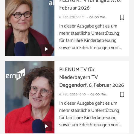
PLENUM.TV für allgäu.tv, 6.
Februar 2026
bookmark_border
6. Feb. 2026
16:11
04:00 Min.
In dieser Ausgabe geht es um
mehr staatliche Unterstützung
für familiäre Kinderbetreuung
sowie um Erleichterungen von …
PLENUM.TV für
Niederbayern TV
Deggendorf, 6. Februar 2026
bookmark_border
6. Feb. 2026
16:10
04:00 Min.
In dieser Ausgabe geht es um
mehr staatliche Unterstützung
für familiäre Kinderbetreuung
sowie um Erleichterungen von …