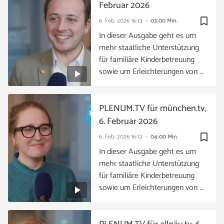
Februar 2026
bookmark_border
6. Feb. 2026
16:13
03:00 Min.
In dieser Ausgabe geht es um
mehr staatliche Unterstützung
für familiäre Kinderbetreuung
sowie um Erleichterungen von …
PLENUM.TV für münchen.tv,
6. Februar 2026
bookmark_border
6. Feb. 2026
16:12
04:00 Min.
In dieser Ausgabe geht es um
mehr staatliche Unterstützung
für familiäre Kinderbetreuung
sowie um Erleichterungen von …