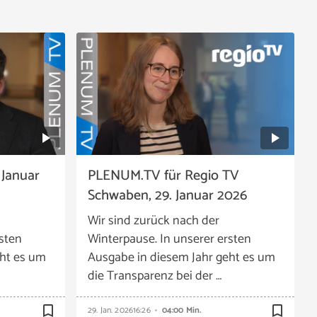
 Januar
PLENUM.TV für Regio TV
Schwaben, 29. Januar 2026
Wir sind zurück nach der
rsten
Winterpause. In unserer ersten
eht es um
Ausgabe in diesem Jahr geht es um
die Transparenz bei der …
bookmark_border
bookmark_border
29. Jan. 2026
16:26
04:00 Min.