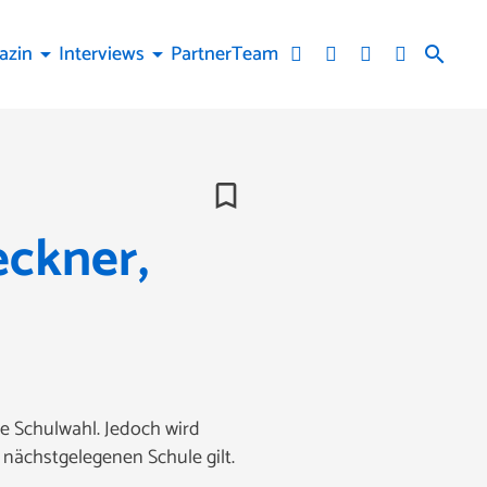
azin
Interviews
Partner
Team
arrow_drop_down
arrow_drop_down
search
bookmark_border
eckner,
e Schulwahl. Jedoch wird
 nächstgelegenen Schule gilt.