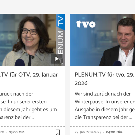
V für OTV, 29. Januar
PLENUM.TV für tvo, 29.
2026
zurück nach der
Wir sind zurück nach der
se. In unserer ersten
Winterpause. In unserer e
n diesem Jahr geht es um
Ausgabe in diesem Jahr g
arenz bei der …
die Transparenz bei der …
bookmark_border
:28
03:00 Min.
29. Jan. 2026
16:27
04:00 Min.