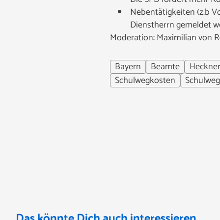
Nebentätigkeiten (z.b Vo
Dienstherrn gemeldet we
Moderation: Maximilian von 
Bayern
Beamte
Heckne
Schulwegkosten
Schulweg
Das könnte Dich auch interessieren