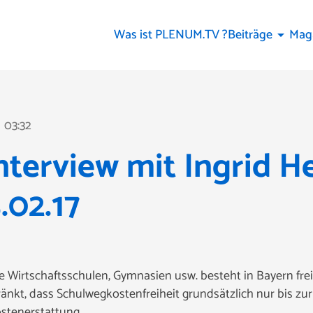
Was ist PLENUM.TV ?
Beiträge
Mag
arrow_drop_down
03:32
ne
terview mit Ingrid H
.02.17
 Wirtschaftsschulen, Gymnasien usw. besteht in Bayern frei
nkt, dass Schulwegkostenfreiheit grundsätzlich nur bis zur
stenerstattung.