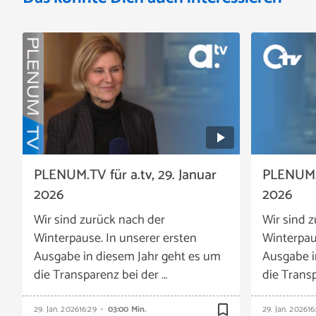
PLENUM.TV für a.tv, 29. Januar
PLENUM.T
2026
2026
Wir sind zurück nach der
Wir sind 
Winterpause. In unserer ersten
Winterpau
Ausgabe in diesem Jahr geht es um
Ausgabe i
die Transparenz bei der …
die Transp
bookmark_border
29. Jan. 2026
16:29
03:00 Min.
29. Jan. 2026
16