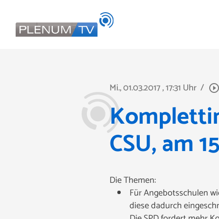
Mi., 01.03.2017
, 17:31 Uhr
/
play_circle_outli
Komplettin
CSU, am 15
Die Themen:
Für Angebotsschulen wie
diese dadurch eingeschrä
Die SPD fordert mehr Ko