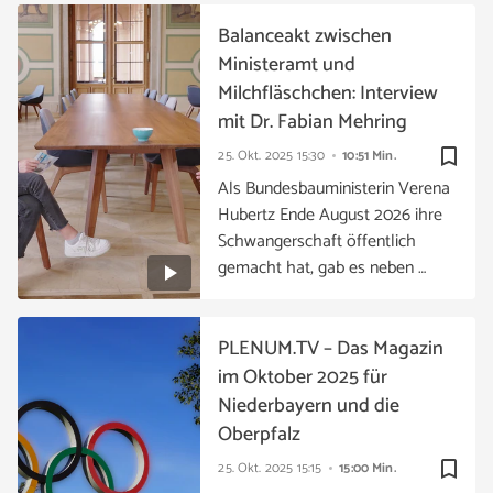
Balanceakt zwischen
Ministeramt und
Milchfläschchen: Interview
mit Dr. Fabian Mehring
bookmark_border
25. Okt. 2025
15:30
10:51 Min.
Als Bundesbauministerin Verena
Hubertz Ende August 2026 ihre
Schwangerschaft öffentlich
gemacht hat, gab es neben …
PLENUM.TV – Das Magazin
im Oktober 2025 für
Niederbayern und die
Oberpfalz
bookmark_border
25. Okt. 2025
15:15
15:00 Min.