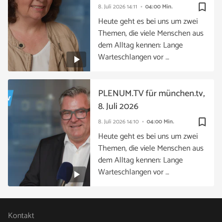
bookmark_border
8. Juli 2026
14:11
04:00 Min.
Heute geht es bei uns um zwei
Themen, die viele Menschen aus
dem Alltag kennen: Lange
Warteschlangen vor …
PLENUM.TV für münchen.tv,
8. Juli 2026
bookmark_border
8. Juli 2026
14:10
04:00 Min.
Heute geht es bei uns um zwei
Themen, die viele Menschen aus
dem Alltag kennen: Lange
Warteschlangen vor …
Kontakt