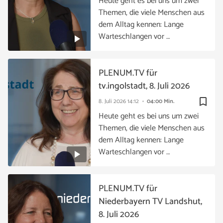
Heute geht es bei uns um zwei
Themen, die viele Menschen aus
dem Alltag kennen: Lange
Warteschlangen vor …
PLENUM.TV für
tv.ingolstadt, 8. Juli 2026
bookmark_border
8. Juli 2026
14:12
04:00 Min.
Heute geht es bei uns um zwei
Themen, die viele Menschen aus
dem Alltag kennen: Lange
Warteschlangen vor …
PLENUM.TV für
Niederbayern TV Landshut,
8. Juli 2026