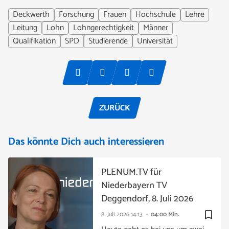
Deckwerth
Forschung
Frauen
Hochschule
Lehre
Leitung
Lohn
Lohngerechtigkeit
Männer
Qualifikation
SPD
Studierende
Universität
ZURÜCK
Das könnte Dich auch interessieren
PLENUM.TV für
Niederbayern TV
Deggendorf, 8. Juli 2026
bookmark_border
8. Juli 2026
14:13
04:00 Min.