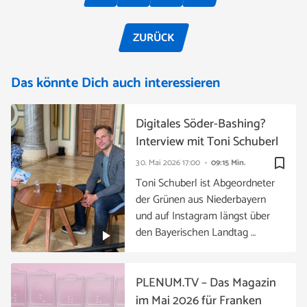
ZURÜCK
Das könnte Dich auch interessieren
Digitales Söder-Bashing?
Interview mit Toni Schuberl
bookmark_border
30. Mai 2026
17:00
09:15 Min.
Toni Schuberl ist Abgeordneter
der Grünen aus Niederbayern
und auf Instagram längst über
den Bayerischen Landtag …
PLENUM.TV – Das Magazin
im Mai 2026 für Franken