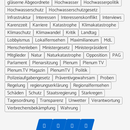
gläserne Abgeordnete
Hochwasser
Hochwasserpolitik
Hochwasserschutz
Hochwasserschutzgesetz
Infrastruktur
Interessen
Interessenskonflikt
Interviews
Karenzzeit
Karriere
Katastrophe
Klimakatastrophe
Klimaschutz
Klimawandel
Kritik
Landtag
Lobbyismus
Lokalfernsehen
Maximilianeum
MdL
Menschenleben
Ministergesetz
Ministerpräsident
Mitglieder
Natur
Naturkatastrophe
Opposition
PAG
Parlament
Plenarsitzung
Plenum
Plenum TV
Plenum.TV Magazin
PlenumTV
Politik
Polizeiaufgabengesetz
Präventivgewahrsam
Proben
Regelung
regierungserklärung
Regionalfernsehen
Schäden
Schutz
Staatsregierung
Starkregen
Tagesordnung
Transparenz
Unwetter
Verantwortung
Verbrechensbekämpfung
Wahrung