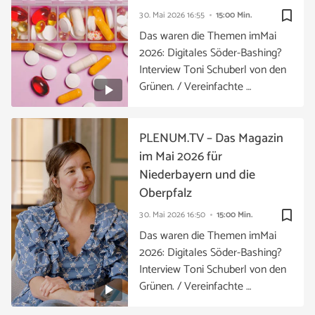
bookmark_border
30. Mai 2026
16:55
15:00 Min.
Das waren die Themen imMai
2026: Digitales Söder-Bashing?
Interview Toni Schuberl von den
Grünen. / Vereinfachte …
PLENUM.TV – Das Magazin
im Mai 2026 für
Niederbayern und die
Oberpfalz
bookmark_border
30. Mai 2026
16:50
15:00 Min.
Das waren die Themen imMai
2026: Digitales Söder-Bashing?
Interview Toni Schuberl von den
Grünen. / Vereinfachte …