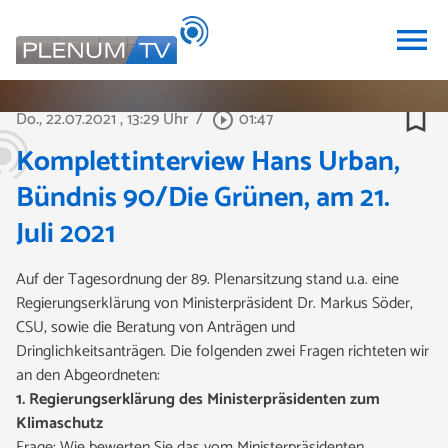
menu
bookmark_border
Do., 22.07.2021
, 13:29 Uhr
/
01:47
play_circle_outline
Komplettinterview Hans Urban,
Bündnis 90/Die Grünen, am 21.
Juli 2021
Auf der Tagesordnung der 89. Plenarsitzung stand u.a. eine
Regierungserklärung von Ministerpräsident Dr. Markus Söder,
CSU, sowie die Beratung von Anträgen und
Dringlichkeitsanträgen. Die folgenden zwei Fragen richteten wir
an den Abgeordneten:
1. Regierungserklärung des Ministerpräsidenten zum
Klimaschutz
Frage:
Wie bewerten Sie das vom Ministerpräsidenten