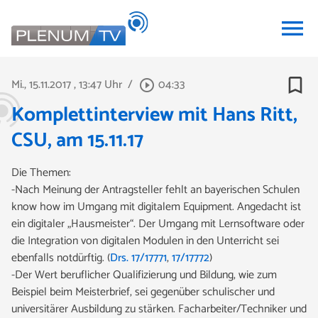
menu
bookmark_border
Mi., 15.11.2017
, 13:47 Uhr
/
04:33
play_circle_outline
Komplettinterview mit Hans Ritt,
CSU, am 15.11.17
Die Themen:
-Nach Meinung der Antragsteller fehlt an bayerischen Schulen
know how im Umgang mit digitalem Equipment. Angedacht ist
ein digitaler „Hausmeister“. Der Umgang mit Lernsoftware oder
die Integration von digitalen Modulen in den Unterricht sei
ebenfalls notdürftig. (
Drs. 17/17771
,
17/17772
)
-Der Wert beruflicher Qualifizierung und Bildung, wie zum
Beispiel beim Meisterbrief, sei gegenüber schulischer und
universitärer Ausbildung zu stärken. Facharbeiter/Techniker und