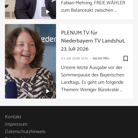
Fabian Mehring, FREIE WÄHLER
zum Balanceakt zwischen …
PLENUM.TV für
Niederbayern TV Landshut,
23. Juli 2026
bookmark_border
23. Juli 2026
12:15
04:00 Min.
Unsere letzte Ausgabe vor der
Sommerpause des Bayerischen
Landtags. Es geht um folgende
Themen: Weniger Bürokratie …
Kontakt
Impressum
Datenschutzhinweis