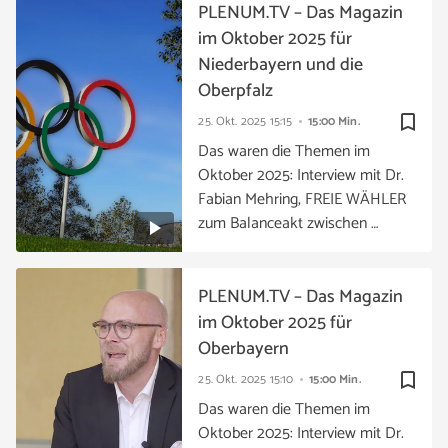
PLENUM.TV – Das Magazin
im Oktober 2025 für
Niederbayern und die
Oberpfalz
bookmark_border
25. Okt. 2025
15:15
15:00 Min.
Das waren die Themen im
Oktober 2025: Interview mit Dr.
Fabian Mehring, FREIE WÄHLER
zum Balanceakt zwischen …
PLENUM.TV – Das Magazin
im Oktober 2025 für
Oberbayern
bookmark_border
25. Okt. 2025
15:10
15:00 Min.
Das waren die Themen im
Oktober 2025: Interview mit Dr.