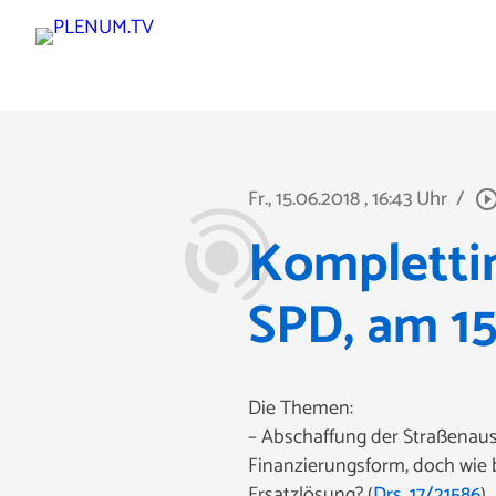
Fr., 15.06.2018
, 16:43 Uhr
/
play_circle_out
Komplettin
SPD, am 15
Die Themen:
– Abschaffung der Straßenausb
Finanzierungsform, doch wie 
Ersatzlösung? (
Drs. 17/21586
)