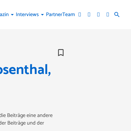
azin
Interviews
Partner
Team
arrow_drop_down
arrow_drop_down
search
bookmark_border
senthal,
die Beiträge eine andere
er Beiträge und der