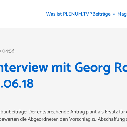
Was ist PLENUM.TV ?
Beiträge
Mag
arrow_drop_down
04:56
line
terview mit Georg Ro
.06.18
aubeiträge: Der entsprechende Antrag plant als Ersatz für 
bewerten die Abgeordneten den Vorschlag zu Abschaffung d