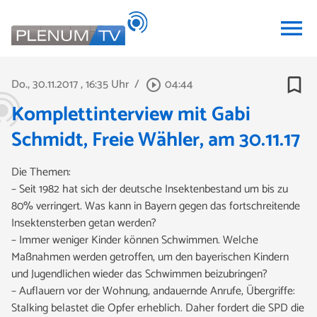
menu
bookmark_border
Do., 30.11.2017
, 16:35 Uhr
/
04:44
play_circle_outline
Komplettinterview mit Gabi
Schmidt, Freie Wähler, am 30.11.17
Die Themen:
– Seit 1982 hat sich der deutsche Insektenbestand um bis zu
80% verringert. Was kann in Bayern gegen das fortschreitende
Insektensterben getan werden?
– Immer weniger Kinder können Schwimmen. Welche
Maßnahmen werden getroffen, um den bayerischen Kindern
und Jugendlichen wieder das Schwimmen beizubringen?
– Auflauern vor der Wohnung, andauernde Anrufe, Übergriffe:
Stalking belastet die Opfer erheblich. Daher fordert die SPD die