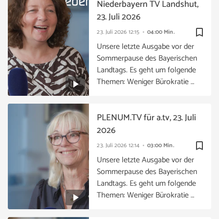
Niederbayern TV Landshut,
23. Juli 2026
bookmark_border
23. Juli 2026
12:15
04:00 Min.
Unsere letzte Ausgabe vor der
Sommerpause des Bayerischen
Landtags. Es geht um folgende
Themen: Weniger Bürokratie …
PLENUM.TV für a.tv, 23. Juli
2026
bookmark_border
23. Juli 2026
12:14
03:00 Min.
Unsere letzte Ausgabe vor der
Sommerpause des Bayerischen
Landtags. Es geht um folgende
Themen: Weniger Bürokratie …