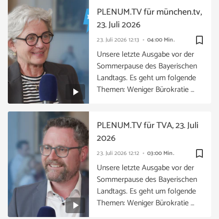
PLENUM.TV für münchen.tv,
23. Juli 2026
bookmark_border
23. Juli 2026
12:13
04:00 Min.
Unsere letzte Ausgabe vor der
Sommerpause des Bayerischen
Landtags. Es geht um folgende
Themen: Weniger Bürokratie …
PLENUM.TV für TVA, 23. Juli
2026
bookmark_border
23. Juli 2026
12:12
03:00 Min.
Unsere letzte Ausgabe vor der
Sommerpause des Bayerischen
Landtags. Es geht um folgende
Themen: Weniger Bürokratie …