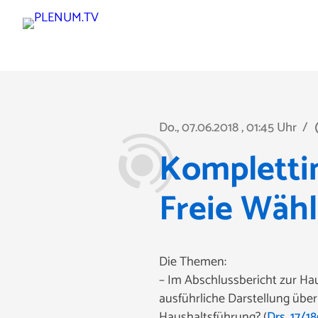
Do., 07.06.2018
, 01:45 Uhr
/
play
Komplettin
Freie Wähl
Die Themen:
– Im Abschlussbericht zur Ha
ausführliche Darstellung übe
Haushaltsführung? (
Drs. 17/1