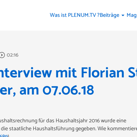
Was ist PLENUM.TV ?
Beiträge
Mag
arrow_drop_down
02:16
_circle_outline
terview mit Florian St
er, am 07.06.18
ushaltsrechnung für das Haushaltsjahr 2016 wurde eine
r die staatliche Haushaltsführung gegeben. Wie kommentie
8689
)