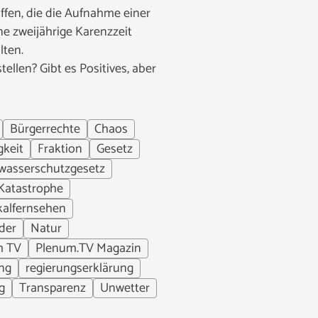
fen, die die Aufnahme einer
e zweijährige Karenzzeit
lten.
llen? Gibt es Positives, aber
Bürgerrechte
Chaos
gkeit
Fraktion
Gesetz
wasserschutzgesetz
Katastrophe
kalfernsehen
eder
Natur
m TV
Plenum.TV Magazin
ng
regierungserklärung
g
Transparenz
Unwetter