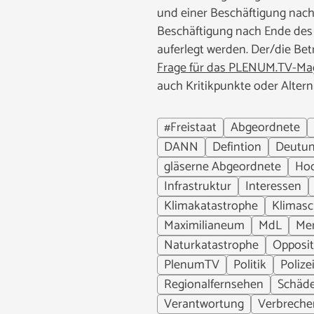
und einer Beschäftigung nach
Beschäftigung nach Ende des 
auferlegt werden. Der/die Bet
Frage für das PLENUM.TV-Mag
auch Kritikpunkte oder Altern
#Freistaat
Abgeordnete
DANN
Defintion
Deutun
gläserne Abgeordnete
Ho
Infrastruktur
Interessen
Klimakatastrophe
Klimasc
Maximilianeum
MdL
Me
Naturkatastrophe
Opposit
PlenumTV
Politik
Poliz
Regionalfernsehen
Schäd
Verantwortung
Verbrech