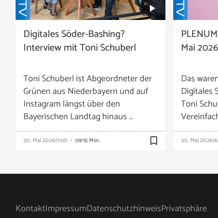
Digitales Söder-Bashing?
PLENUM.
Interview mit Toni Schuberl
Mai 2026
Toni Schuberl ist Abgeordneter der
Das waren
Grünen aus Niederbayern und auf
Digitales
Instagram längst über den
Toni Schu
Bayerischen Landtag hinaus …
Vereinfac
bookmark_border
30. Mai 2026
17:00
09:15 Min.
30. Mai 2026
16
Kontakt
Impressum
Datenschutzhinweis
Privatsphäre