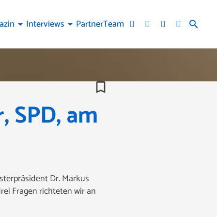
azin
Interviews
Partner
Team
arrow_drop_down
arrow_drop_down
search
bookmark_border
r, SPD, am
sterpräsident Dr. Markus
ei Fragen richteten wir an