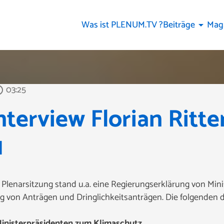
Was ist PLENUM.TV ?
Beiträge
Mag
arrow_drop_down
03:25
outline
terview Florian Ritte
1
Plenarsitzung stand u.a. eine Regierungserklärung von Mini
g von Anträgen und Dringlichkeitsanträgen. Die folgenden dr
Ministerpräsidenten zum Klimaschutz