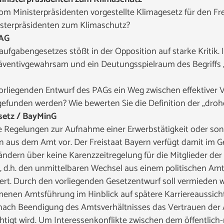
m Ministerpräsidenten vorgestellte Klimagesetz für den Fre
isterpräsidenten zum Klimaschutz?
PAG
aufgabengesetzes stößt in der Opposition auf starke Kritik
äventivgewahrsam und ein Deutungsspielraum des Begriffs
orliegenden Entwurf des PAGs ein Weg zwischen effektive
efunden werden? Wie bewerten Sie die Definition der „dro
esetz / BayMinG
ne Regelungen zur Aufnahme einer Erwerbstätigkeit oder so
n aus dem Amt vor. Der Freistaat Bayern verfügt damit im
dern über keine Karenzzeitregelung für die Mitglieder der 
 d.h. den unmittelbaren Wechsel aus einem politischen Amt i
dert. Durch den vorliegenden Gesetzentwurf soll vermieden 
nen Amtsführung im Hinblick auf spätere Karriereaussicht
ch Beendigung des Amtsverhältnisses das Vertrauen der All
htigt wird. Um Interessenkonflikte zwischen dem öffentlich