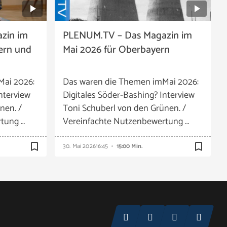
zin im
PLENUM.TV – Das Magazin im
ern und
Mai 2026 für Oberbayern
Mai 2026:
Das waren die Themen imMai 2026:
nterview
Digitales Söder-Bashing? Interview
nen. /
Toni Schuberl von den Grünen. /
tung …
Vereinfachte Nutzenbewertung …
bookmark_border
bookmark_border
30. Mai 2026
16:45
15:00 Min.