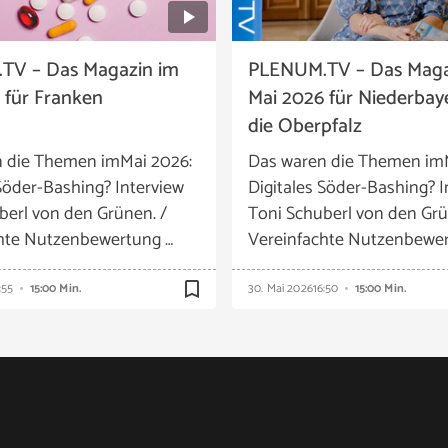
TV – Das Magazin im
PLENUM.TV – Das Maga
 für Franken
Mai 2026 für Niederbay
die Oberpfalz
 die Themen imMai 2026:
Das waren die Themen im
 Söder-Bashing? Interview
Digitales Söder-Bashing? I
berl von den Grünen. /
Toni Schuberl von den Grü
hte Nutzenbewertung …
Vereinfachte Nutzenbewer
bookmark_border
:55
15:00 Min.
30. Mai 2026
16:50
15:00 Min.