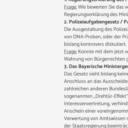
Frage:
Wie bewerten Sie das vo
Regierungserklärung des Min
2. Polizeiaufgabengesetz / 
Die Ausgestaltung des Polizei
von DNA-Proben, oder der Pr
bislang kontrovers diskutiert.
Frage:
Konnte mit dem jetzt v
Wahrung von Bürgerrechten g
3. Das Bayerische Ministerg
Das Gesetz sieht bislang kei
Anschluss an das Ausscheide
zahlreichen anderen Bundeslän
sogenannten „Drehtür-Effekt“,
Interessenvertretung, verhin
Anschein einer voreingenomme
Verwertung von Amtswissen na
der Staatsregierung beeinträc