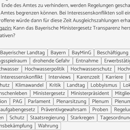
 Ende des Amtes zu verhindern, werden Regelungen geschaf
Amtes begrenzen können. Bei Interessenskonflikten soll ein
roffene würde dann für diese Zeit Ausgleichszahlungen erha
azin:
Kann das Bayerische Ministergesetz Transparenz herste
ativen?
Bayerischer Landtag
Bayern
BayMinG
Beschäftigung
gsspielraum
drohende Gefahr
Entnahme
Erwerbstäti
chwasser
Hochwasserpolitik
Hochwasserschutz
Hoch
Interessenskonflikt
Interviews
Karenzzeit
Karriere
hutz
Klimawandel
Kritik
Landtag
Lobbyismus
Lo
nschenleben
Ministergesetz
Ministerpräsident
Mitgli
ion
PAG
Parlament
Plenarsitzung
Plenum
Plenu
eiaufgabengesetz
Präventivgewahrsam
Proben
Regelu
en
Schutz
Staatsregierung
Starkregen
Tagesordnun
ensbekämpfung
Wahrung