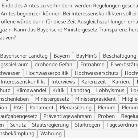
 Ende des Amtes zu verhindern, werden Regelungen geschaf
Amtes begrenzen können. Bei Interessenskonflikten soll ein
roffene würde dann für diese Zeit Ausgleichszahlungen erha
azin:
Kann das Bayerische Ministergesetz Transparenz herste
ativen?
Bayerischer Landtag
Bayern
BayMinG
Beschäftigung
gsspielraum
drohende Gefahr
Entnahme
Erwerbstäti
chwasser
Hochwasserpolitik
Hochwasserschutz
Hoch
Interessenskonflikt
Interviews
Karenzzeit
Karriere
hutz
Klimawandel
Kritik
Landtag
Lobbyismus
Lo
nschenleben
Ministergesetz
Ministerpräsident
Mitgli
ion
PAG
Parlament
Plenarsitzung
Plenum
Plenu
eiaufgabengesetz
Präventivgewahrsam
Proben
Regelu
en
Schutz
Staatsregierung
Starkregen
Tagesordnun
ensbekämpfung
Wahrung