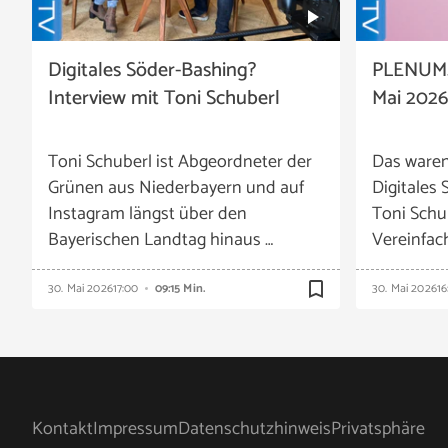
Digitales Söder-Bashing?
PLENUM.
Interview mit Toni Schuberl
Mai 2026
Toni Schuberl ist Abgeordneter der
Das waren
Grünen aus Niederbayern und auf
Digitales
Instagram längst über den
Toni Schu
Bayerischen Landtag hinaus …
Vereinfac
bookmark_border
30. Mai 2026
17:00
09:15 Min.
30. Mai 2026
16
Kontakt
Impressum
Datenschutzhinweis
Privatsphäre