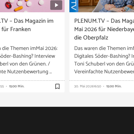
TV – Das Magazin im
PLENUM.TV – Das Maga
 für Franken
Mai 2026 für Niederbay
die Oberpfalz
 die Themen imMai 2026:
Das waren die Themen im
 Söder-Bashing? Interview
Digitales Söder-Bashing? I
berl von den Grünen. /
Toni Schuberl von den Grü
hte Nutzenbewertung …
Vereinfachte Nutzenbewer
bookmark_border
:55
15:00 Min.
30. Mai 2026
16:50
15:00 Min.