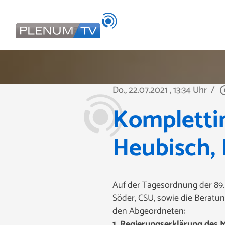
Do., 22.07.2021
, 13:34 Uhr
/
play_circ
Kompletti
Heubisch, F
Auf der Tagesordnung der 89. 
Söder, CSU, sowie die Beratun
den Abgeordneten:
1. Regierungserklärung des 