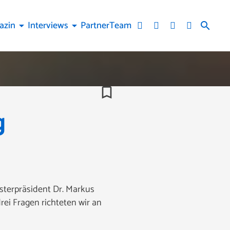
azin
Interviews
Partner
Team
arrow_drop_down
arrow_drop_down
search
bookmark_border
g
sterpräsident Dr. Markus
ei Fragen richteten wir an