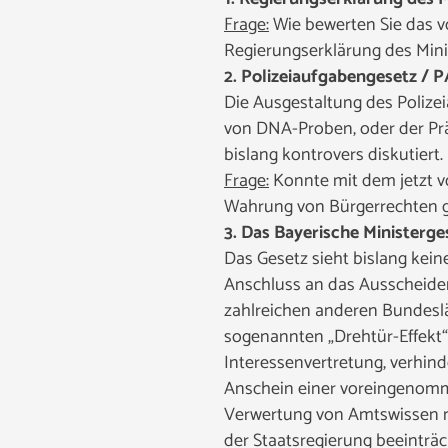
Frage:
Wie bewerten Sie das vo
Regierungserklärung des Min
2. Polizeiaufgabengesetz / 
Die Ausgestaltung des Polizei
von DNA-Proben, oder der Pr
bislang kontrovers diskutiert.
Frage:
Konnte mit dem jetzt v
Wahrung von Bürgerrechten g
3. Das Bayerische Ministerg
Das Gesetz sieht bislang kei
Anschluss an das Ausscheide
zahlreichen anderen Bundeslän
sogenannten „Drehtür-Effekt“,
Interessenvertretung, verhin
Anschein einer voreingenomme
Verwertung von Amtswissen na
der Staatsregierung beeinträc