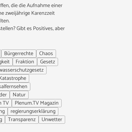
fen, die die Aufnahme einer
e zweijährige Karenzzeit
lten.
llen? Gibt es Positives, aber
Bürgerrechte
Chaos
gkeit
Fraktion
Gesetz
wasserschutzgesetz
Katastrophe
kalfernsehen
eder
Natur
m TV
Plenum.TV Magazin
ng
regierungserklärung
g
Transparenz
Unwetter