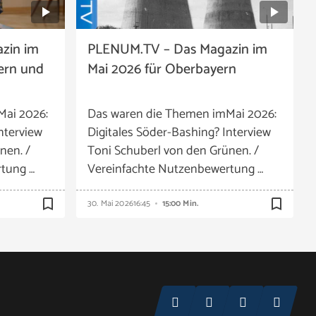
zin im
PLENUM.TV – Das Magazin im
ern und
Mai 2026 für Oberbayern
Mai 2026:
Das waren die Themen imMai 2026:
nterview
Digitales Söder-Bashing? Interview
nen. /
Toni Schuberl von den Grünen. /
tung …
Vereinfachte Nutzenbewertung …
bookmark_border
bookmark_border
30. Mai 2026
16:45
15:00 Min.