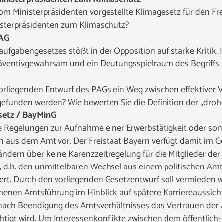
m Ministerpräsidenten vorgestellte Klimagesetz für den Fre
isterpräsidenten zum Klimaschutz?
PAG
aufgabengesetzes stößt in der Opposition auf starke Kritik
äventivgewahrsam und ein Deutungsspielraum des Begriffs
orliegenden Entwurf des PAGs ein Weg zwischen effektive
efunden werden? Wie bewerten Sie die Definition der „dro
esetz / BayMinG
ne Regelungen zur Aufnahme einer Erwerbstätigkeit oder so
n aus dem Amt vor. Der Freistaat Bayern verfügt damit im
dern über keine Karenzzeitregelung für die Mitglieder der 
 d.h. den unmittelbaren Wechsel aus einem politischen Amt i
dert. Durch den vorliegenden Gesetzentwurf soll vermieden 
nen Amtsführung im Hinblick auf spätere Karriereaussicht
ch Beendigung des Amtsverhältnisses das Vertrauen der All
htigt wird. Um Interessenkonflikte zwischen dem öffentlich