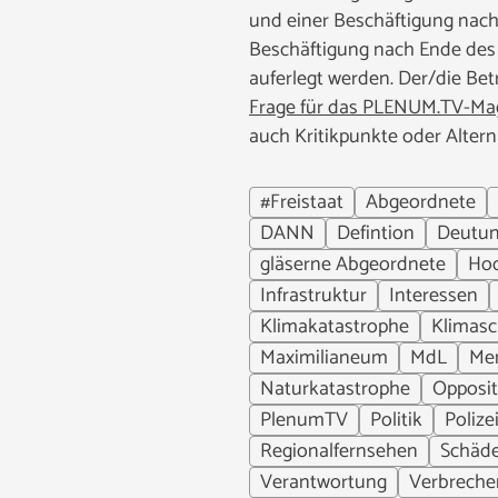
und einer Beschäftigung nach
Beschäftigung nach Ende des 
auferlegt werden. Der/die Bet
Frage für das PLENUM.TV-Mag
auch Kritikpunkte oder Altern
#Freistaat
Abgeordnete
DANN
Defintion
Deutun
gläserne Abgeordnete
Ho
Infrastruktur
Interessen
Klimakatastrophe
Klimasc
Maximilianeum
MdL
Me
Naturkatastrophe
Opposit
PlenumTV
Politik
Poliz
Regionalfernsehen
Schäd
Verantwortung
Verbrech