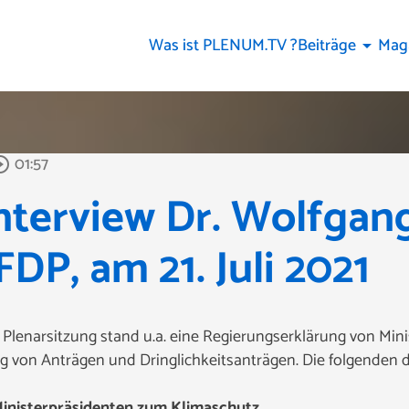
Was ist PLENUM.TV ?
Beiträge
Mag
arrow_drop_down
01:57
le_outline
nterview Dr. Wolfgan
DP, am 21. Juli 2021
Plenarsitzung stand u.a. eine Regierungserklärung von Mini
g von Anträgen und Dringlichkeitsanträgen. Die folgenden dr
Ministerpräsidenten zum Klimaschutz