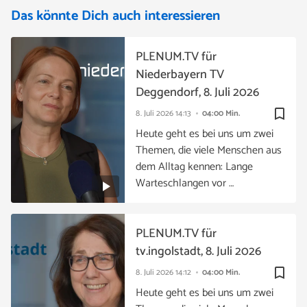
Das könnte Dich auch interessieren
PLENUM.TV für
Niederbayern TV
Deggendorf, 8. Juli 2026
bookmark_border
8. Juli 2026
14:13
04:00 Min.
Heute geht es bei uns um zwei
Themen, die viele Menschen aus
dem Alltag kennen: Lange
Warteschlangen vor …
PLENUM.TV für
tv.ingolstadt, 8. Juli 2026
bookmark_border
8. Juli 2026
14:12
04:00 Min.
Heute geht es bei uns um zwei