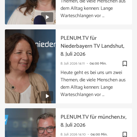
Themen, die viele Menschen aus
dem Alltag kennen: Lange
Warteschlangen vor …
PLENUM.TV für
Niederbayern TV Landshut,
8. Juli 2026
bookmark_border
8. Juli 2026
14:11
04:00 Min.
Heute geht es bei uns um zwei
Themen, die viele Menschen aus
dem Alltag kennen: Lange
Warteschlangen vor …
PLENUM.TV für münchen.tv,
8. Juli 2026
bookmark_border
8. Juli 2026
14:10
04:00 Min.