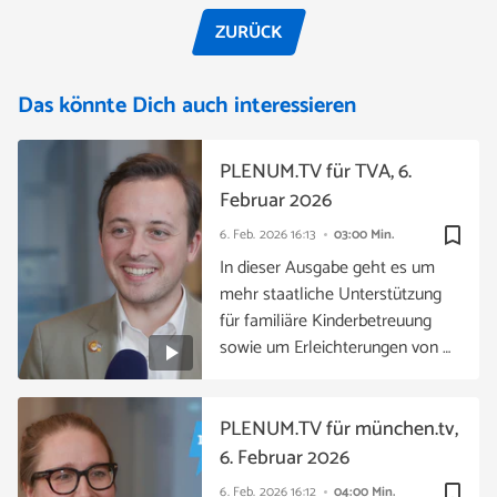
ZURÜCK
Das könnte Dich auch interessieren
PLENUM.TV für TVA, 6.
Februar 2026
bookmark_border
6. Feb. 2026
16:13
03:00 Min.
In dieser Ausgabe geht es um
mehr staatliche Unterstützung
für familiäre Kinderbetreuung
sowie um Erleichterungen von …
PLENUM.TV für münchen.tv,
6. Februar 2026
bookmark_border
6. Feb. 2026
16:12
04:00 Min.