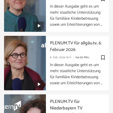
In dieser Ausgabe geht es um
mehr staatliche Unterstützung
für familiäre Kinderbetreuung
sowie um Erleichterungen von …
PLENUM.TV für allgäu.tv, 6.
Februar 2026
bookmark_border
6. Feb. 2026
16:11
04:00 Min.
In dieser Ausgabe geht es um
mehr staatliche Unterstützung
für familiäre Kinderbetreuung
sowie um Erleichterungen von …
PLENUM.TV für
Niederbayern TV