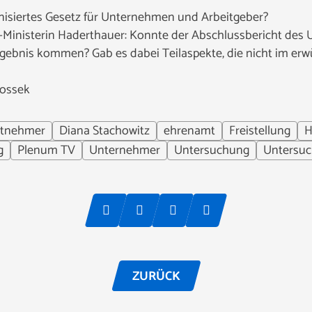
isiertes Gesetz für Unternehmen und Arbeitgeber?
-Ministerin Haderthauer: Konnte der Abschlussbericht de
gebnis kommen? Gab es dabei Teilaspekte, die nicht im er
Rossek
itnehmer
Diana Stachowitz
ehrenamt
Freistellung
H
g
Plenum TV
Unternehmer
Untersuchung
Untersu
ZURÜCK