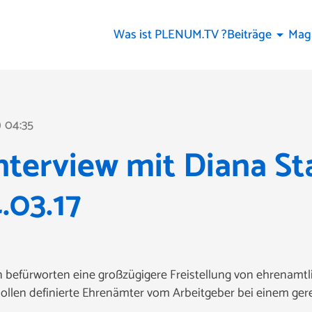
Was ist PLENUM.TV ?
Beiträge
Mag
arrow_drop_down
04:35
ine
terview mit Diana St
.03.17
n befürworten eine großzügigere Freistellung von ehrenamt
sollen definierte Ehrenämter vom Arbeitgeber bei einem ge