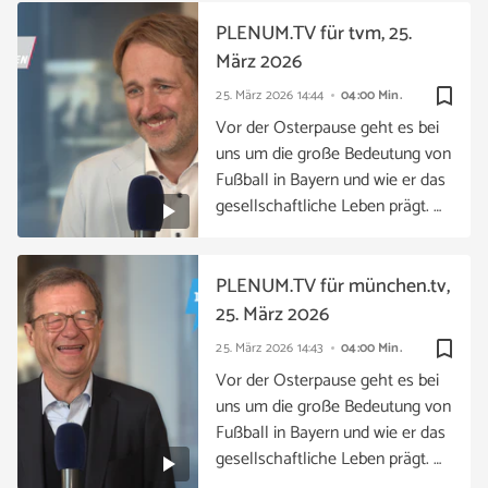
PLENUM.TV für tvm, 25.
März 2026
bookmark_border
25. März 2026
14:44
04:00 Min.
Vor der Osterpause geht es bei
uns um die große Bedeutung von
Fußball in Bayern und wie er das
gesellschaftliche Leben prägt. …
PLENUM.TV für münchen.tv,
25. März 2026
bookmark_border
25. März 2026
14:43
04:00 Min.
Vor der Osterpause geht es bei
uns um die große Bedeutung von
Fußball in Bayern und wie er das
gesellschaftliche Leben prägt. …