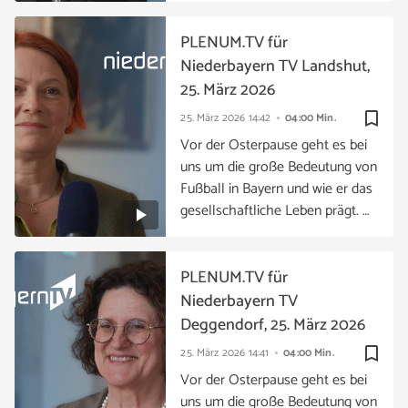
PLENUM.TV für
Niederbayern TV Landshut,
25. März 2026
bookmark_border
25. März 2026
14:42
04:00 Min.
Vor der Osterpause geht es bei
uns um die große Bedeutung von
Fußball in Bayern und wie er das
gesellschaftliche Leben prägt. …
PLENUM.TV für
Niederbayern TV
Deggendorf, 25. März 2026
bookmark_border
25. März 2026
14:41
04:00 Min.
Vor der Osterpause geht es bei
uns um die große Bedeutung von