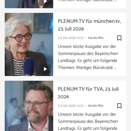
PLENUM.TV für münchen.tv,
23. Juli 2026
bookmark_border
23. Juli 2026
12:13
04:00 Min.
Unsere letzte Ausgabe vor der
Sommerpause des Bayerischen
Landtags. Es geht um folgende
Themen: Weniger Bürokratie …
PLENUM.TV für TVA, 23. Juli
2026
bookmark_border
23. Juli 2026
12:12
03:00 Min.
Unsere letzte Ausgabe vor der
Sommerpause des Bayerischen
Landtags. Es geht um folgende