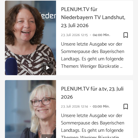
PLENUM.TV für
Niederbayern TV Landshut,
23. Juli 2026
bookmark_border
23. Juli 2026
12:15
04:00 Min.
Unsere letzte Ausgabe vor der
Sommerpause des Bayerischen
Landtags. Es geht um folgende
Themen: Weniger Bürokratie …
PLENUM.TV für a.tv, 23. Juli
2026
bookmark_border
23. Juli 2026
12:14
03:00 Min.
Unsere letzte Ausgabe vor der
Sommerpause des Bayerischen
Landtags. Es geht um folgende
Themen: Weniger Bürokratie …