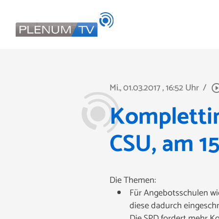
Mi., 01.03.2017
, 16:52 Uhr
/
play_circle_o
Komplettin
CSU, am 15
Die Themen:
Für Angebotsschulen wie
diese dadurch eingeschrä
Die SPD fordert mehr Ko