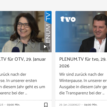
V für OTV, 29. Januar
PLENUM.TV für tvo, 29.
2026
zurück nach der
Wir sind zurück nach der
se. In unserer ersten
Winterpause. In unserer e
n diesem Jahr geht es um
Ausgabe in diesem Jahr g
arenz bei der …
die Transparenz bei der …
bookmark_border
:28
03:00 Min.
29. Jan. 2026
16:27
04:00 Min.