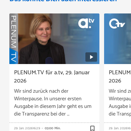
PLENUM.TV für a.tv, 29. Januar
PLENUM.T
2026
2026
Wir sind zurück nach der
Wir sind 
Winterpause. In unserer ersten
Winterpau
Ausgabe in diesem Jahr geht es um
Ausgabe i
die Transparenz bei der …
die Transp
bookmark_border
29. Jan. 2026
16:29
03:00 Min.
29. Jan. 2026
16