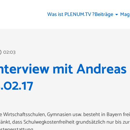
Was ist PLENUM.TV ?
Beiträge
Mag
arrow_drop_down
02:03
utline
terview mit Andreas 
.02.17
 Wirtschaftsschulen, Gymnasien usw. besteht in Bayern frei
nkt, dass Schulwegkostenfreiheit grundsätzlich nur bis zur
stenerstattung.