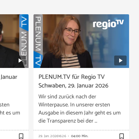
 Januar
PLENUM.TV für Regio TV
Schwaben, 29. Januar 2026
Wir sind zurück nach der
rsten
Winterpause. In unserer ersten
eht es um
Ausgabe in diesem Jahr geht es um
die Transparenz bei der …
bookmark_border
bookmark_border
29. Jan. 2026
16:26
04:00 Min.