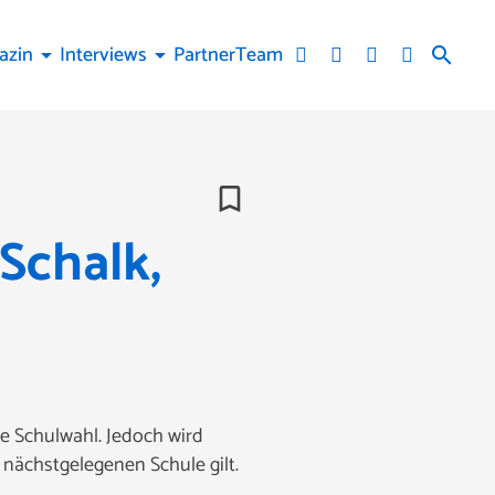
azin
Interviews
Partner
Team
arrow_drop_down
arrow_drop_down
search
bookmark_border
Schalk,
e Schulwahl. Jedoch wird
 nächstgelegenen Schule gilt.