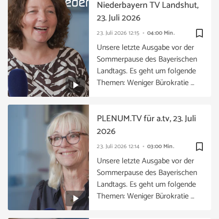
Niederbayern TV Landshut,
23. Juli 2026
bookmark_border
23. Juli 2026
12:15
04:00 Min.
Unsere letzte Ausgabe vor der
Sommerpause des Bayerischen
Landtags. Es geht um folgende
Themen: Weniger Bürokratie …
PLENUM.TV für a.tv, 23. Juli
2026
bookmark_border
23. Juli 2026
12:14
03:00 Min.
Unsere letzte Ausgabe vor der
Sommerpause des Bayerischen
Landtags. Es geht um folgende
Themen: Weniger Bürokratie …