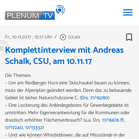
menu
bookmark_border
Fr., 10.11.2017
, 15:17 Uhr
/
02:49
play_circle_outline
Komplettinterview mit Andreas
Schalk, CSU, am 10.11.17
Die Themen:
– Um am Riedberger Horn eine Skischaukel bauen zu können,
muss der Alpenplan geändert werden. Denn das zu bebauende
Gebiet ist bisher Naturschutzzone C. (
Drs. 17/16280
)
– Eine Lockerung des Anbindegebotes für Gewerbegebiete ist
umstritten. Mehr Eigenverantwortung für die Kommunen oder
drastisch erhöhter Flächenverbrauch? (u.a. Drs.
17/16676 ff
.,
17/17240
,
17/13332
)
– Und: wie können Whistleblower, die auf Missstände in der