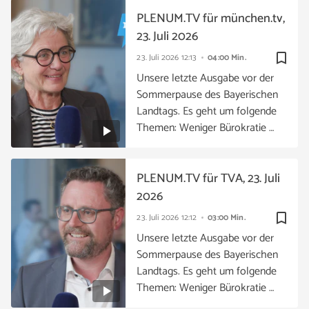
PLENUM.TV für münchen.tv,
23. Juli 2026
bookmark_border
23. Juli 2026
12:13
04:00 Min.
Unsere letzte Ausgabe vor der
Sommerpause des Bayerischen
Landtags. Es geht um folgende
Themen: Weniger Bürokratie …
PLENUM.TV für TVA, 23. Juli
2026
bookmark_border
23. Juli 2026
12:12
03:00 Min.
Unsere letzte Ausgabe vor der
Sommerpause des Bayerischen
Landtags. Es geht um folgende
Themen: Weniger Bürokratie …