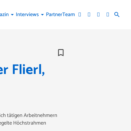
azin
Interviews
Partner
Team
arrow_drop_down
arrow_drop_down
search
bookmark_border
 Flierl,
lich tätigen Arbeitnehmern
regelte Höchstrahmen