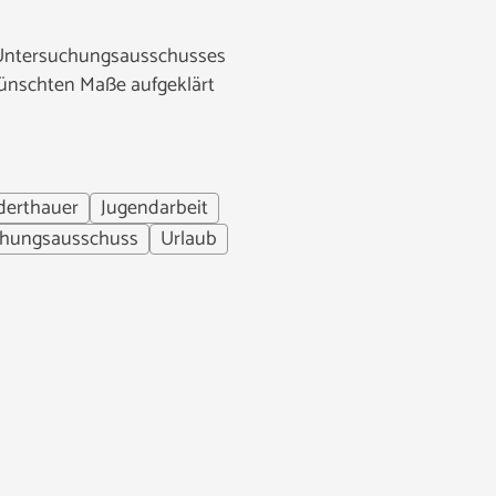
s Untersuchungsausschusses
wünschten Maße aufgeklärt
derthauer
Jugendarbeit
chungsausschuss
Urlaub