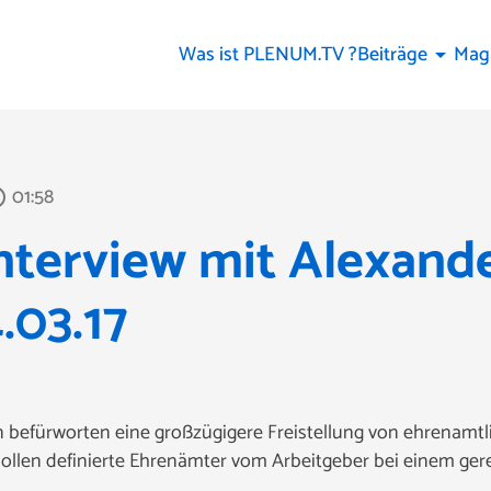
Was ist PLENUM.TV ?
Beiträge
Mag
arrow_drop_down
01:58
utline
terview mit Alexander
.03.17
n befürworten eine großzügigere Freistellung von ehrenamt
sollen definierte Ehrenämter vom Arbeitgeber bei einem ge