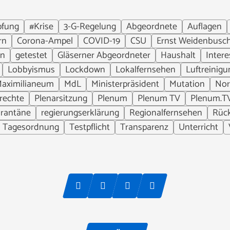
pfung
#Krise
3-G-Regelung
Abgeordnete
Auflagen
rn
Corona-Ampel
COVID-19
CSU
Ernst Weidenbusc
en
getestet
Gläserner Abgeordneter
Haushalt
Intere
Lobbyismus
Lockdown
Lokalfernsehen
Luftreinigu
aximilianeum
MdL
Ministerpräsident
Mutation
Nor
srechte
Plenarsitzung
Plenum
Plenum TV
Plenum.T
rantäne
regierungserklärung
Regionalfernsehen
Rüc
Tagesordnung
Testpflicht
Transparenz
Unterricht