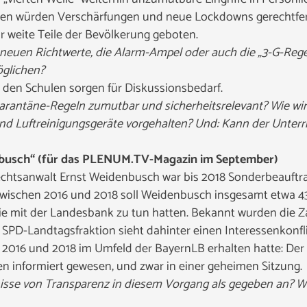
en würden Verschärfungen und neue Lockdowns gerechtferti
r weite Teile der Bevölkerung geboten.
euen Richtwerte, die Alarm-Ampel oder auch die „3-G-Regel
öglichen?
 den Schulen sorgen für Diskussionsbedarf.
arantäne-Regeln zumutbar und sicherheitsrelevant? Wie wi
 Luftreinigungsgeräte vorgehalten? Und: Kann der Unterri
busch“ (für das PLENUM.TV-Magazin im September)
htsanwalt Ernst Weidenbusch war bis 2018 Sonderbeauftrag
Zwischen 2016 und 2018 soll Weidenbusch insgesamt etwa 4
e mit der Landesbank zu tun hatten. Bekannt wurden die Z
 SPD-Landtagsfraktion sieht dahinter einen Interessenkonfl
r 2016 und 2018 im Umfeld der BayernLB erhalten hatte: De
en informiert gewesen, und zwar in einer geheimen Sitzung.
nisse von Transparenz in diesem Vorgang als gegeben an? W