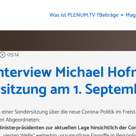
Was ist PLENUM.TV ?
Beiträge
Mag
arrow_drop_down
05:14
y_circle_outline
nterview Michael Hof
sitzung am 1. Septem
 einer Sondersitzung über die neue Corona-Politik im Freist
den Abgeordneten:
Ministerpräsidenten zur aktuellen Lage hinsichtlich der 
„vierten Welle“ weiterhin unzumutbare Eingriffe in Persönli