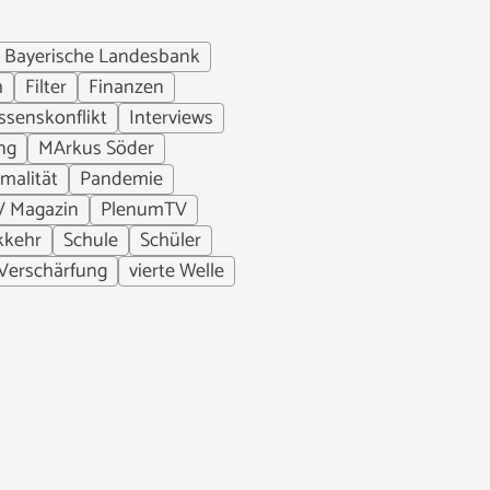
Bayerische Landesbank
h
Filter
Finanzen
ssenskonflikt
Interviews
ng
MArkus Söder
malität
Pandemie
V Magazin
PlenumTV
kkehr
Schule
Schüler
Verschärfung
vierte Welle