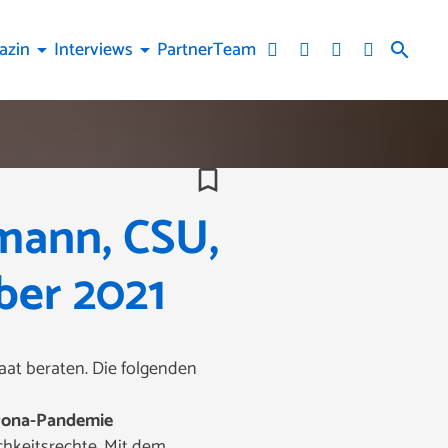
azin
Interviews
Partner
Team
arrow_drop_down
arrow_drop_down
search
bookmark_border
mann, CSU,
ber 2021
aat beraten. Die folgenden
Corona-Pandemie
chkeitsrechte. Mit dem