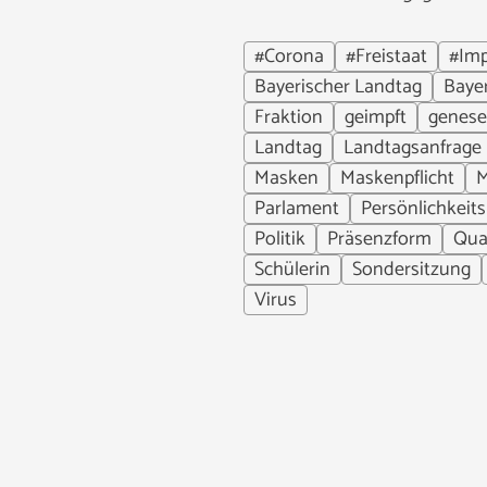
#Corona
#Freistaat
#Im
Bayerischer Landtag
Baye
Fraktion
geimpft
genes
Landtag
Landtagsanfrage
Masken
Maskenpflicht
M
Parlament
Persönlichkeit
Politik
Präsenzform
Qua
Schülerin
Sondersitzung
Virus