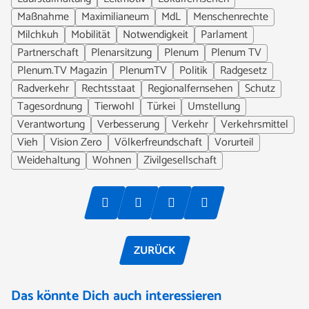
Maßnahme
Maximilianeum
MdL
Menschenrechte
Milchkuh
Mobilität
Notwendigkeit
Parlament
Partnerschaft
Plenarsitzung
Plenum
Plenum TV
Plenum.TV Magazin
PlenumTV
Politik
Radgesetz
Radverkehr
Rechtsstaat
Regionalfernsehen
Schutz
Tagesordnung
Tierwohl
Türkei
Umstellung
Verantwortung
Verbesserung
Verkehr
Verkehrsmittel
Vieh
Vision Zero
Völkerfreundschaft
Vorurteil
Weidehaltung
Wohnen
Zivilgesellschaft
ZURÜCK
Das könnte Dich auch interessieren