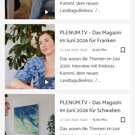
Kamml, dem neuen
Landtagsdirektor. / …
PLENUM.TV – Das Magazin
im Juni 2026 für Franken
bookmark_border
27. Juni 2026
16:45
15:00 Min.
Das waren die Themen im Juni
2026: Interview mit Andreas
Kamml, dem neuen
Landtagsdirektor. / …
PLENUM.TV – Das Magazin
im Juni 2026 für Schwaben
bookmark_border
27. Juni 2026
16:40
15:00 Min.
Das waren die Themen im Juni