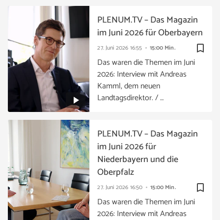
PLENUM.TV – Das Magazin
im Juni 2026 für Oberbayern
bookmark_border
27. Juni 2026
16:55
15:00 Min.
Das waren die Themen im Juni
2026: Interview mit Andreas
Kamml, dem neuen
Landtagsdirektor. / …
PLENUM.TV – Das Magazin
im Juni 2026 für
Niederbayern und die
Oberpfalz
bookmark_border
27. Juni 2026
16:50
15:00 Min.
Das waren die Themen im Juni
2026: Interview mit Andreas