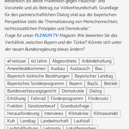
wesentlich als beste Prävention gegen Pauschal- und
Vorurteile und als Beitrag zur Völkerfreundschaft. Grundlage
für den partnerschaftlichen Dialog sind aus der bayerischen
Perspektive stets die Thematisierung von Menschenrechten,
rechtsstaatlichen Prinzipien und Demokratie.“
Frage für unser
PLENUM.TV
-Magazin: Wie bewerten Sie das
Verhältnis zwischen Bayern und der Türkei? Könnte sich unter
der neuen Bundesregierung etwas ändern?
#Freistaat
60 Jahre
Abgeordnete
Anbindehaltung
Anwerbeabkommen
Ausbau
Austausch
Bau
Bayerisch-türkische Beziehungen
Bayerischer Landtag
Bayerisches Sonderprogramm
Bayern
BaySL
Betrieb
Bundesverfassungsgericht
Demokratie
Dialog
Erhöhung
Fahrrad
Förderprogramm
Fördersatz
Fraktion
Gesetzentwurf
Grundsatzfrage
Herausforderung
Interviews
Klimakrise
Klimawandel
Kuh
Landtag
Landwirtschaft
Laufstall
Laufstallhaltung
Leitmotiv
Lokalfernsehen