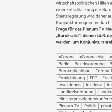
wirtschaftspolitischen Hilfen
einer Entschlackung der Büro
Staatsregierung wird daher a
Konjunkturprogrammedurch Bü
Frage für das Plenum.TV Ma
„Bürokratie“) dienen i.d.R.
werden, um Konjunkturanrei
#Corona
#Coronakrise
#
Berlin
Bezirksordnung
B
Bürokratieabbau
Corona-
Ermächtigung
FPD
Frak
Investionen
Inzidenz
In
Landkreisordnung
Landkr
Ministerpräsidentenkonfere
Plenum TV
Politik
priva