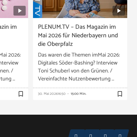
zin im
PLENUM.TV – Das Magazin im
Mai 2026 für Niederbayern und
die Oberpfalz
Mai 2026:
Das waren die Themen imMai 2026:
nterview
Digitales Söder-Bashing? Interview
nen. /
Toni Schuberl von den Grünen. /
tung …
Vereinfachte Nutzenbewertung …
bookmark_border
bookmark_border
30. Mai 2026
16:50
15:00 Min.