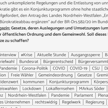
 auch unkomplizierte Regelungen und die Entlastung von unn
kratie gibt es ein Konjunkturprogramm ohne hohe staatliche
ufgefordert, den Antrag des Landes Nordrhein-Westfalen „E
rokratieabbau ergänzen“ auf der BR-Drs.582/20 im Bundes
gazin:
Gesetze, deren Auslegungen und Umsetzungen (um
 der öffentlichen Ordnung und dem Gemeinwohl. Soll dies
ze zu schaffen?
interview
#Krise
Aktuelle Stunde
Ausgangssperre
B
riefwahl
Bundesrat
Bürgerentscheid
Bürgerversamm
Pandemie
Corona-Politik
COVID
COVID-19
CSU
Di
tion
Freie Wähler
Gemeindeordnung
Gesetze
Grem
zidenzwert
kommunen
Konjunkturprogramm
Körpers
eiswahlen
Lockdown
Lokalfernsehen
MArkus Söder
nz
Nordrhein-Westfalen
Pandemie
Parlament
Plena
tes Unternehmen
rechtswidrig
Regelwerk
Regierung