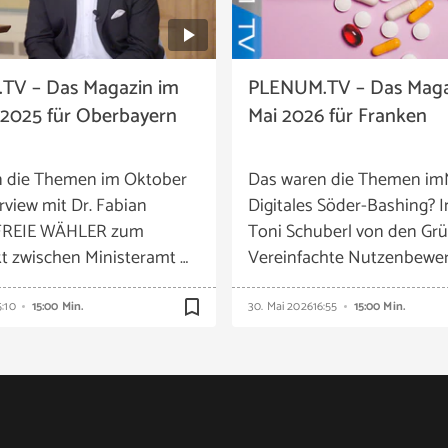
TV – Das Magazin im
PLENUM.TV – Das Maga
2025 für Oberbayern
Mai 2026 für Franken
n die Themen im Oktober
Das waren die Themen im
rview mit Dr. Fabian
Digitales Söder-Bashing? I
 FREIE WÄHLER zum
Toni Schuberl von den Grü
t zwischen Ministeramt …
Vereinfachte Nutzenbewer
bookmark_border
5:10
15:00 Min.
30. Mai 2026
16:55
15:00 Min.