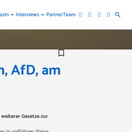
azin
Interviews
Partner
Team
arrow_drop_down
arrow_drop_down
search
bookmark_border
m, AfD, am
weiterer Gesetze zur
 in vielfältiger Weise