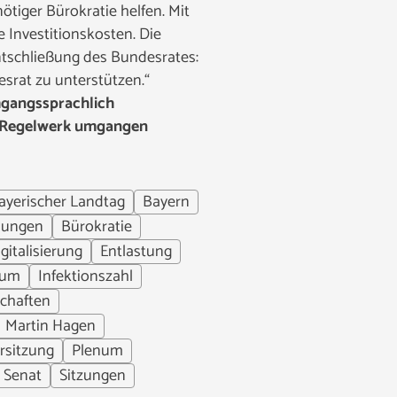
ötiger Bürokratie helfen. Mit
 Investitionskosten. Die
ntschließung des Bundesrates:
rat zu unterstützen.“
gangssprachlich
es Regelwerk umgangen
ayerischer Landtag
Bayern
lungen
Bürokratie
gitalisierung
Entlastung
ium
Infektionszahl
chaften
Martin Hagen
rsitzung
Plenum
Senat
Sitzungen