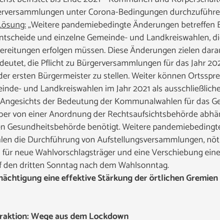
gerversammlungen unter Corona-Bedingungen durchzuführe
Lösung:
„Weitere pandemiebedingte Änderungen betreffen
scheide und einzelne Gemeinde- und Landkreiswahlen, die 
rbereitungen erfolgen müssen. Diese Änderungen zielen dar
eutet, die Pflicht zu Bürgerversammlungen für das Jahr 20
der ersten Bürgermeister zu stellen. Weiter können Ortsspr
nde- und Landkreiswahlen im Jahr 2021 als ausschließlich
 Angesichts der Bedeutung der Kommunalwahlen für das G
aber von einer Anordnung der Rechtsaufsichtsbehörde abhäng
n Gesundheitsbehörde benötigt. Weitere pandemiebedingte
en die Durchführung von Aufstellungsversammlungen, nöt
 für neue Wahlvorschlagsträger und eine Verschiebung einer
uf den dritten Sonntag nach dem Wahlsonntag.
mächtigung eine effektive Stärkung der örtlichen Gremien 
-Fraktion: Wege aus dem Lockdown