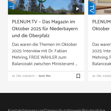
PLENUM.TV – Das Magazin im
PLENUM.
Oktober 2025 für Niederbayern
Oktober 
und die Oberpfalz
Das waren die Themen im Oktober
Das ware
2025: Interview mit Dr. Fabian
2025: Inte
Mehring, FREIE WÄHLER zum
Mehring,
Balanceakt zwischen Ministeramt …
Balanceak
bookmark_border
25. Okt. 2025
15:15
15:00 Min.
25. Okt. 2025
1
Kontakt
Impressum
Datenschutzhinweis
Privatsphäre