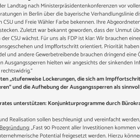
der Landtag nach Ministerpräsidentenkonferenzen vor vollen
ratungen in Berlin über die bayerische Verhandlungslinie d
n CSU und Freie Wähler Farbe bekennen. Ihre Abgeordneten 
stecken. Zuletzt war bekannt geworden, dass der Unmut übe
der CSU wächst. Für uns als FDP ist klar: Wir brauchen ein
onsgeschehen und Impffortschritt orientiert. Priorität haben
ndel und andere Gewerbetreibende brauchen dringend eine Ö
n Ausgangssperren hielten wir angesichts der sinkenden Inf
rechtswidrig.“
rten „stufenweise Lockerungen, die sich am Impffortschri
eren“ und die Aufhebung der Ausgangssperren als sinnvol
srates unterstützen: Konjunkturprogramme durch Bürokr
und Realisation sollen beschleunigt und vereinfacht werden
 Begründung:
„Fast 90 Prozent aller Investitionen kommen 
nternehmerische Potential freigesetzt werden. Hierzu könn