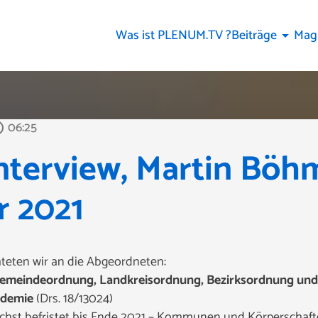
Was ist PLENUM.TV ?
Beiträge
Mag
arrow_drop_down
06:25
utline
nterview, Martin Böh
r 2021
hteten wir an die Abgeordneten:
Gemeindeordnung, Landkreisordnung, Bezirksordnung und 
ndemie
(Drs. 18/13024)
chst befristet bis Ende 2021 – Kommunen und Körperschaften