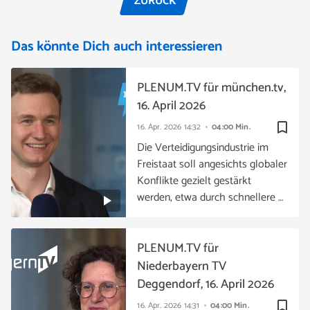
ZURÜCK
Das könnte Dich auch interessieren
PLENUM.TV für münchen.tv,
16. April 2026
bookmark_border
16. Apr. 2026
14:32
04:00 Min.
Die Verteidigungsindustrie im
Freistaat soll angesichts globaler
Konflikte gezielt gestärkt
werden, etwa durch schnellere …
PLENUM.TV für
Niederbayern TV
Deggendorf, 16. April 2026
bookmark_border
16. Apr. 2026
14:31
04:00 Min.