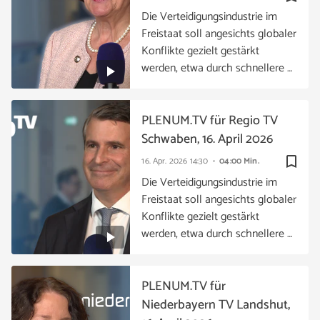
Die Verteidigungsindustrie im
Freistaat soll angesichts globaler
Konflikte gezielt gestärkt
werden, etwa durch schnellere …
PLENUM.TV für Regio TV
Schwaben, 16. April 2026
bookmark_border
16. Apr. 2026
14:30
04:00 Min.
Die Verteidigungsindustrie im
Freistaat soll angesichts globaler
Konflikte gezielt gestärkt
werden, etwa durch schnellere …
PLENUM.TV für
Niederbayern TV Landshut,