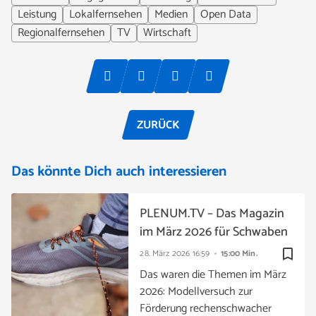
Leistung
Lokalfernsehen
Medien
Open Data
Regionalfernsehen
TV
Wirtschaft
ZURÜCK
Das könnte Dich auch interessieren
PLENUM.TV – Das Magazin
im März 2026 für Schwaben
bookmark_border
28. März 2026
16:59
15:00 Min.
Das waren die Themen im März
2026: Modellversuch zur
Förderung rechenschwacher