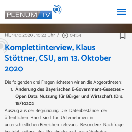
menu
bookmark_border
Mi., 14.10.2020
, 10:22 Uhr
/
04:54
play_circle_outline
Komplettinterview, Klaus
Stöttner, CSU, am 13. Oktober
2020
Die folgenden drei Fragen richteten wir an die Abgeordneten:
Änderung des Bayerischen E-Government-Gesetzes –
Open Data: Nutzung für Bürger und Wirtschaft (Drs.
18/10202
Auszug aus der Begründung: Die Datenbestände der
öffentlichen Hand sind für Unternehmen in
unterschiedlichen Bereichen relevant. Besondere Nachfrage
besteht seitens der Privatwirtschaft nach Verkehrs-,