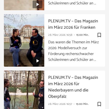
Schülerinnen und Schüler an …
PLENUM.TV – Das Magazin
im März 2026 für Franken
bookmark_border
28. März 2026
16:58
15:00 Min.
Das waren die Themen im März
2026: Modellversuch zur
Förderung rechenschwacher
Schülerinnen und Schüler an …
PLENUM.TV – Das Magazin
im März 2026 für
Niederbayern und die
Oberpfalz
bookmark_border
28. März 2026
16:57
15:00 Min.