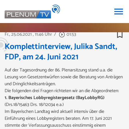
menu
bookmark_border
Fr., 25.06.2021
, 11:46 Uhr
/
01:53
play_circle_outline
Komplettinterview, Julika Sandt,
FDP, am 24. Juni 2021
Auf der Tagesordnung der 86. Plenarsitzung stand u.a. die
Lesung von Gesetzentwürfen sowie die Beratung von Anträgen
und Dringlichkeitsanträgen.
Die folgenden drei Fragen
richteten wir an die Abgeordneten:
1. Bayerisches Lobbyregistergesetz (BayLobbyRG)
(Drs.18/15463 Drs. 18/12034 e.a.)
Im Bayerischen Landtag wird aktuell intensiv über die
Einführung eines Lobbyregisters beraten. Am 17. Juni 2021
stimmte der Verfassungsausschuss einstimmig einem