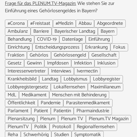
Frage für das PLENUM.TV-Magazin:
Wie stehen Sie zur
Einführung eines Gehörlosengeldes in Bayern?
#Corona
#Freistaat
#Medizin
Abbau
Abgeordnete
Ambulanz
Barriere
Bayerischer Landtag
Bayern
Behandlung
COVID-19
Datenlage
Einführung
Einrichtung
Entscheidungsprozess
Erkrankung
Fokus
Fraktion
Gehörlos
Gehörlosengeld
Gesellschaft
Gesetz
Gewinn
Impfdosen
Infektion
Inklusion
Interessenvertreter
Interviews
Ivermectin
Krankheitsbild
Landtag
Lobbyismus
Lobbyregister
Lobbyregistergesetz
Lokalfernsehen
Maximilianeum
MdL
Medikament
Menschen mit Behinderung
Öffentlichkeit
Pandemie
Parasitenmedikament
Parlament
Patient
Patientin
Pharmaindustrie
Plenarsitzung
Plenum
Plenum TV
Plenum.TV Magazin
PlenumTV
Politik
Protokoll
Regionalfernsehen
Reha
Schwerhörig
Studien
Symptomatik