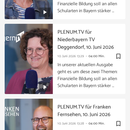
Finanzielle Bildung soll an allen
Schularten in Bayern stärker …
PLENUM.TV für
Niederbayern TV
Deggendorf, 10. Juni 2026
bookmark_border
10. Juni 2026
13:29
04:00 Min.
In unserer aktuellen Ausgabe
geht es um diese zwei Themen:
Finanzielle Bildung soll an allen
Schularten in Bayern stärker …
PLENUM.TV für Franken
Fernsehen, 10. Juni 2026
bookmark_border
10. Juni 2026
13:28
04:00 Min.