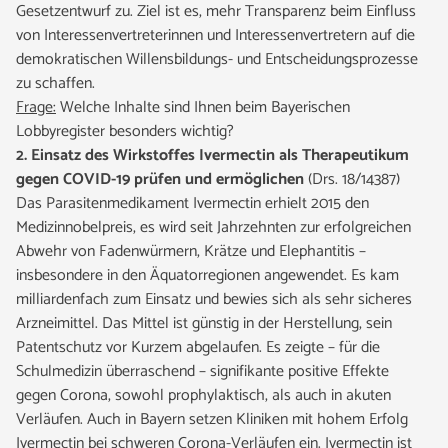
Gesetzentwurf zu. Ziel ist es, mehr Transparenz beim Einfluss
von Interessenvertreterinnen und Interessenvertretern auf die
demokratischen Willensbildungs- und Entscheidungsprozesse
zu schaffen.
Frage:
Welche Inhalte sind Ihnen beim Bayerischen
Lobbyregister besonders wichtig?
2. Einsatz des Wirkstoffes Ivermectin als Therapeutikum
gegen COVID-19 prüfen und ermöglichen
(Drs. 18/14387)
Das Parasitenmedikament Ivermectin erhielt 2015 den
Medizinnobelpreis, es wird seit Jahrzehnten zur erfolgreichen
Abwehr von Fadenwürmern, Krätze und Elephantitis –
insbesondere in den Äquatorregionen angewendet. Es kam
milliardenfach zum Einsatz und bewies sich als sehr sicheres
Arzneimittel. Das Mittel ist günstig in der Herstellung, sein
Patentschutz vor Kurzem abgelaufen. Es zeigte – für die
Schulmedizin überraschend – signifikante positive Effekte
gegen Corona, sowohl prophylaktisch, als auch in akuten
Verläufen. Auch in Bayern setzen Kliniken mit hohem Erfolg
Ivermectin bei schweren Corona-Verläufen ein. Ivermectin ist