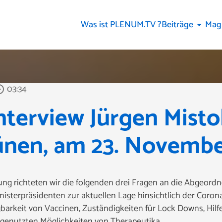
Was ist PLENUM.TV ?
Beiträge
Mag
arrow_drop_down
03:34
_outline
terview Jürgen Misto
ünen, am 23. Novembe
ng richteten wir die folgenden drei Fragen an die Abgeordn
inisterpräsidenten zur aktuellen Lage hinsichtlich der Cor
gbarkeit von Vaccinen, Zuständigkeiten für Lock Downs, Hil
ngenutzten Möglichkeiten von Therapeutika.