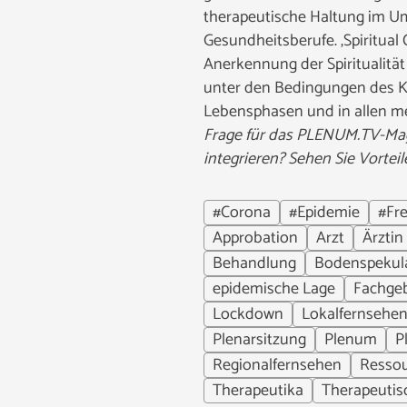
therapeutische Haltung im Um
Gesundheitsberufe. ‚Spiritual
Anerkennung der Spiritualitä
unter den Bedingungen des Kra
Lebensphasen und in allen me
Frage für das PLENUM.TV-Magaz
integrieren? Sehen Sie Vortei
#Corona
#Epidemie
#Fre
Approbation
Arzt
Ärztin
Behandlung
Bodenspekul
epidemische Lage
Fachgeb
Lockdown
Lokalfernsehe
Plenarsitzung
Plenum
P
Regionalfernsehen
Resso
Therapeutika
Therapeutis