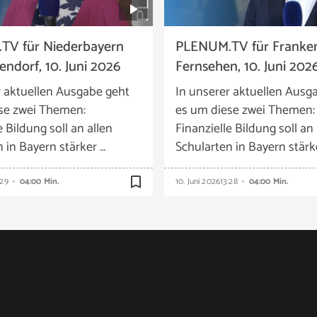
TV für Niederbayern
PLENUM.TV für Franke
ndorf, 10. Juni 2026
Fernsehen, 10. Juni 202
r aktuellen Ausgabe geht
In unserer aktuellen Ausg
se zwei Themen:
es um diese zwei Themen:
e Bildung soll an allen
Finanzielle Bildung soll an 
 in Bayern stärker …
Schularten in Bayern stärk
bookmark_border
:29
04:00 Min.
10. Juni 2026
13:28
04:00 Min.