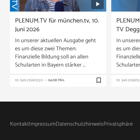
PLENUM.TV für münchen.tv, 10.
PLENUM.
Juni 2026
TV Degge
In unserer aktuellen Ausgabe geht
In unsere
es um diese zwei Themen:
es um die
Finanzielle Bildung soll an allen
Finanziell
Schularten in Bayern stärker …
Schularten
bookmark_border
10. Juni 2026
13:30
04:08 Min.
10. Juni 2026
13
Kontakt
Impressum
Datenschutzhinweis
Privatsphäre