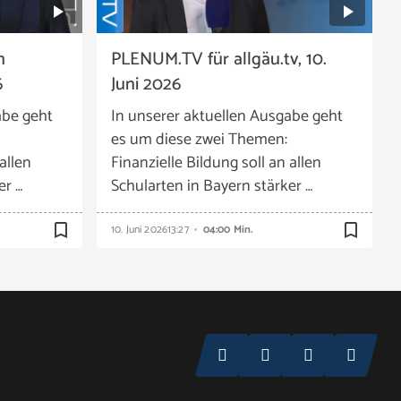
n
PLENUM.TV für allgäu.tv, 10.
6
Juni 2026
abe geht
In unserer aktuellen Ausgabe geht
es um diese zwei Themen:
allen
Finanzielle Bildung soll an allen
er …
Schularten in Bayern stärker …
bookmark_border
bookmark_border
10. Juni 2026
13:27
04:00 Min.