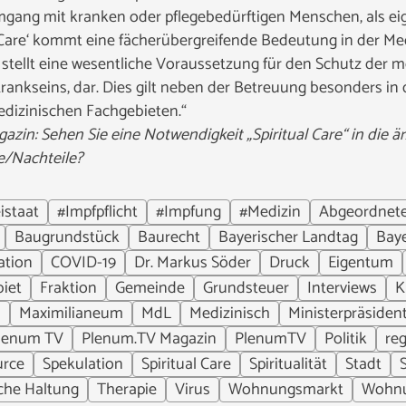
gang mit kranken oder pflegebedürftigen Menschen, als ei
 Care‘ kommt eine fächerübergreifende Bedeutung in der Med
t stellt eine wesentliche Voraussetzung für den Schutz der
nkseins, dar. Dies gilt neben der Betreuung besonders in d
dizinischen Fachgebieten.“
in: Sehen Sie eine Notwendigkeit „Spiritual Care“ in die är
le/Nachteile?
istaat
#Impfpflicht
#Impfung
#Medizin
Abgeordnet
Baugrundstück
Baurecht
Bayerischer Landtag
Bay
ation
COVID-19
Dr. Markus Söder
Druck
Eigentum
iet
Fraktion
Gemeinde
Grundsteuer
Interviews
K
n
Maximilianeum
MdL
Medizinisch
Ministerpräsiden
lenum TV
Plenum.TV Magazin
PlenumTV
Politik
re
urce
Spekulation
Spiritual Care
Spiritualität
Stadt
che Haltung
Therapie
Virus
Wohnungsmarkt
Wohn