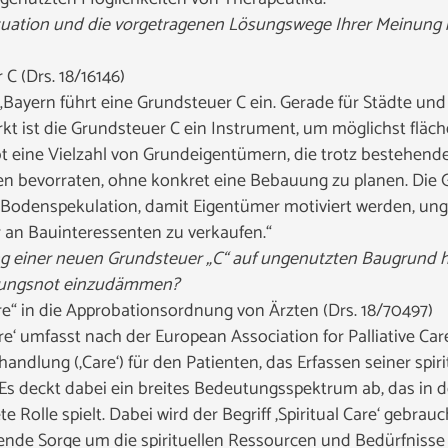
Situation und die vorgetragenen Lösungswege Ihrer Meinung
C (Drs. 18/16146)
Bayern führt eine Grundsteuer C ein. Gerade für Städte u
 ist die Grundsteuer C ein Instrument, um möglichst flä
t eine Vielzahl von Grundeigentümern, die trotz bestehen
n bevorraten, ohne konkret eine Bebauung zu planen. Die G
Bodenspekulation, damit Eigentümer motiviert werden, un
n Bauinteressenten zu verkaufen.“
rung einer neuen Grundsteuer „C“ auf ungenutzten Baugrund h
ungsnot einzudämmen?
re“ in die Approbationsordnung von Ärzten (Drs. 18/70497)
are‘ umfasst nach der European Association for Palliative C
andlung (‚Care‘) für den Patienten, das Erfassen seiner spir
Es deckt dabei ein breites Bedeutungsspektrum ab, das in d
 Rolle spielt. Dabei wird der Begriff ‚Spiritual Care‘ gebrauch
nde Sorge um die spirituellen Ressourcen und Bedürfnisse