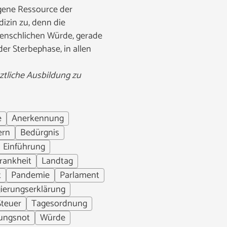
gene Ressource der
izin zu, denn die
 menschlichen Würde, gerade
er Sterbephase, in allen
ztliche Ausbildung zu
e
Anerkennung
ern
Bedürgnis
Einführung
rankheit
Landtag
t
Pandemie
Parlament
gierungserklärung
Steuer
Tagesordnung
ungsnot
Würde