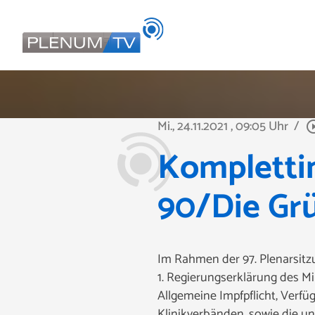
Mi., 24.11.2021
, 09:05 Uhr
/
play_circle
Komplettin
90/Die Gr
Im Rahmen der 97. Plenarsitzu
1. Regierungserklärung des M
Allgemeine Impfpflicht, Verfü
Klinikverbänden, sowie die u