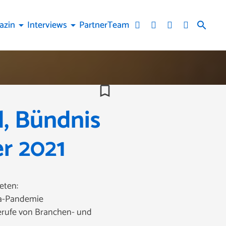
azin
Interviews
Partner
Team
arrow_drop_down
arrow_drop_down
search
bookmark_border
l, Bündnis
r 2021
eten:
ona-Pandemie
ferufe von Branchen- und