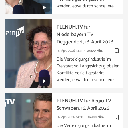
werden, etwa durch schnellere …
PLENUM.TV für
Niederbayern TV
Deggendorf, 16. April 2026
bookmark_border
16. Apr. 2026
14:31
04:00 Min.
Die Verteidigungsindustrie im
Freistaat soll angesichts globaler
Konflikte gezielt gestärkt
werden, etwa durch schnellere …
PLENUM.TV für Regio TV
Schwaben, 16. April 2026
bookmark_border
16. Apr. 2026
14:30
04:00 Min.
Die Verteidigungsindustrie im