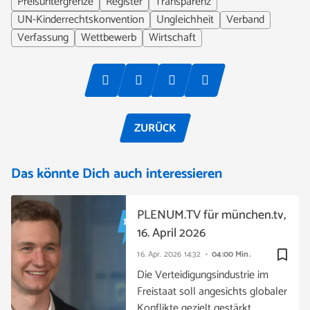
Preisuntergrenze
Register
Transparenz
UN-Kinderrechtskonvention
Ungleichheit
Verband
Verfassung
Wettbewerb
Wirtschaft
ZURÜCK
Das könnte Dich auch interessieren
PLENUM.TV für münchen.tv,
16. April 2026
bookmark_border
16. Apr. 2026
14:32
04:00 Min.
Die Verteidigungsindustrie im
Freistaat soll angesichts globaler
Konflikte gezielt gestärkt