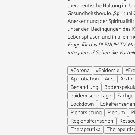
therapeutische Haltung im Um
Gesundheitsberufe. ‚Spiritual
Anerkennung der Spiritualitä
unter den Bedingungen des Kra
Lebensphasen und in allen me
Frage für das PLENUM.TV-Magaz
integrieren? Sehen Sie Vortei
#Corona
#Epidemie
#Fre
Approbation
Arzt
Ärztin
Behandlung
Bodenspekul
epidemische Lage
Fachgeb
Lockdown
Lokalfernsehe
Plenarsitzung
Plenum
P
Regionalfernsehen
Resso
Therapeutika
Therapeutis