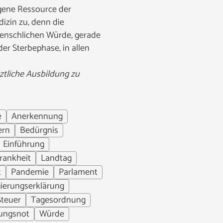
gene Ressource der
izin zu, denn die
 menschlichen Würde, gerade
er Sterbephase, in allen
ztliche Ausbildung zu
e
Anerkennung
ern
Bedürgnis
Einführung
rankheit
Landtag
t
Pandemie
Parlament
gierungserklärung
Steuer
Tagesordnung
ungsnot
Würde