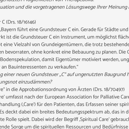
Situation und die vorgetragenen Lösungswege Ihrer Meinung
C (Drs. 18/16146)
Bayern führt eine Grundsteuer C ein. Gerade für Städte u
 ist die Grundsteuer C ein Instrument, um möglichst flä
t eine Vielzahl von Grundeigentümern, die trotz bestehen
n bevorraten, ohne konkret eine Bebauung zu planen. Die G
Bodenspekulation, damit Eigentümer motiviert werden, un
n Bauinteressenten zu verkaufen.“
rung einer neuen Grundsteuer „C“ auf ungenutzten Baugrund h
ungsnot einzudämmen?
re“ in die Approbationsordnung von Ärzten (Drs. 18/70497)
are‘ umfasst nach der European Association for Palliative C
andlung (‚Care‘) für den Patienten, das Erfassen seiner spir
Es deckt dabei ein breites Bedeutungsspektrum ab, das in d
 Rolle spielt. Dabei wird der Begriff ‚Spiritual Care‘ gebrauch
nde Sorge um die spirituellen Ressourcen und Bedürfnisse