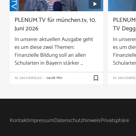
PLENUM.TV für münchen.tv, 10.
PLENUM.
Juni 2026
TV Degge
In unserer aktuellen Ausgabe geht
In unsere
es um diese zwei Themen:
es um die
Finanzielle Bildung soll an allen
Finanziell
Schularten in Bayern stärker …
Schularten
bookmark_border
10. Juni 2026
13:30
04:08 Min.
10. Juni 2026
13
Kontakt
Impressum
Datenschutzhinweis
Privatsphäre