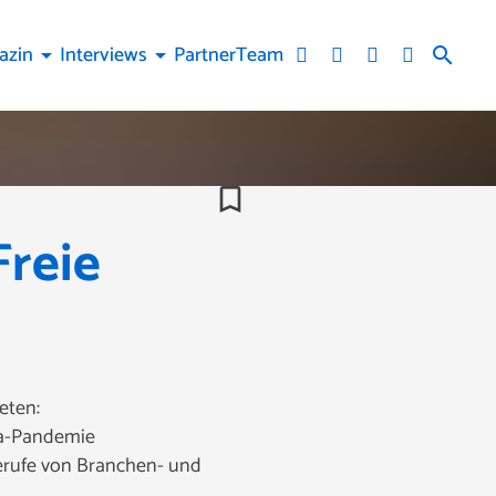
azin
Interviews
Partner
Team
arrow_drop_down
arrow_drop_down
search
bookmark_border
Freie
eten:
ona-Pandemie
ferufe von Branchen- und