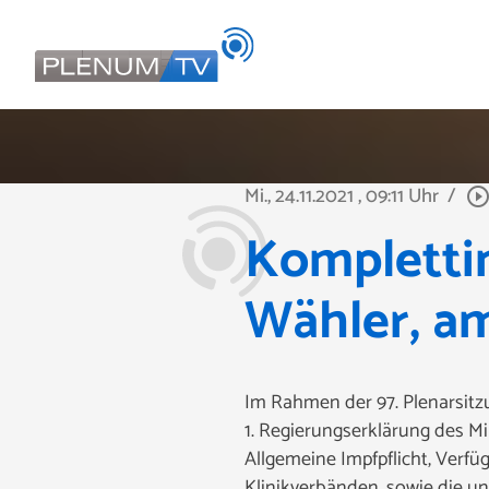
Mi., 24.11.2021
, 09:11 Uhr
/
play_circle_outli
Komplettin
Wähler, a
Im Rahmen der 97. Plenarsitzu
1. Regierungserklärung des M
Allgemeine Impfpflicht, Verfü
Klinikverbänden, sowie die u