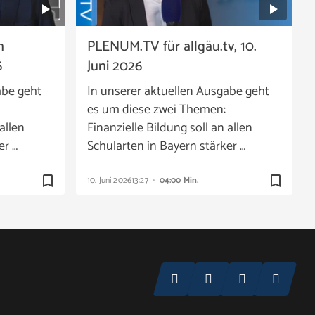
n
PLENUM.TV für allgäu.tv, 10.
6
Juni 2026
abe geht
In unserer aktuellen Ausgabe geht
es um diese zwei Themen:
allen
Finanzielle Bildung soll an allen
er …
Schularten in Bayern stärker …
bookmark_border
bookmark_border
10. Juni 2026
13:27
04:00 Min.