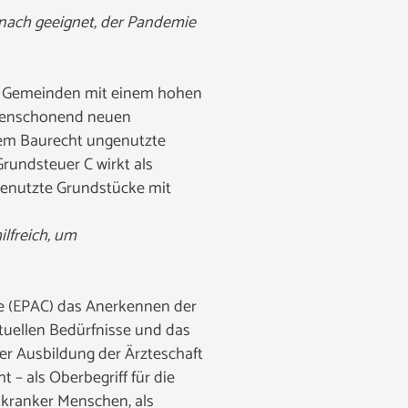
 nach geeignet, der Pandemie
nd Gemeinden mit einem hohen
chenschonend neuen
dem Baurecht ungenutzte
rundsteuer C wirkt als
genutzte Grundstücke mit
ilfreich, um
are (EPAC) das Anerkennen der
ituellen Bedürfnisse und das
er Ausbildung der Ärzteschaft
t – als Oberbegriff für die
 kranker Menschen, als