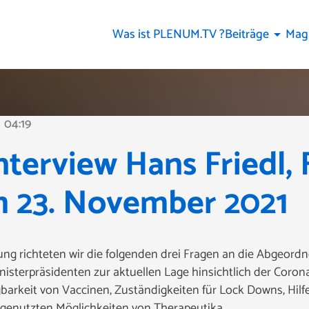
Was ist PLENUM.TV ?
Beiträge
Mag
arrow_drop_down
04:19
ne
terview Hans Friedl, 
m 23. November 2021
ng richteten wir die folgenden drei Fragen an die Abgeordn
inisterpräsidenten zur aktuellen Lage hinsichtlich der Cor
gbarkeit von Vaccinen, Zuständigkeiten für Lock Downs, Hil
ngenutzten Möglichkeiten von Therapeutika.