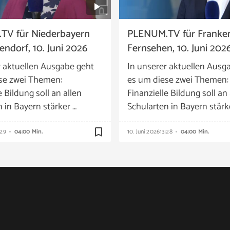
TV für Niederbayern
PLENUM.TV für Franke
ndorf, 10. Juni 2026
Fernsehen, 10. Juni 202
r aktuellen Ausgabe geht
In unserer aktuellen Ausg
se zwei Themen:
es um diese zwei Themen:
e Bildung soll an allen
Finanzielle Bildung soll an 
 in Bayern stärker …
Schularten in Bayern stärk
bookmark_border
:29
04:00 Min.
10. Juni 2026
13:28
04:00 Min.