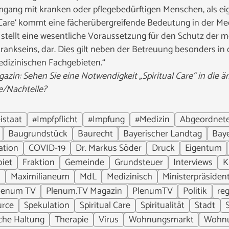
gang mit kranken oder pflegebedürftigen Menschen, als ei
 Care‘ kommt eine fächerübergreifende Bedeutung in der Med
t stellt eine wesentliche Voraussetzung für den Schutz der
nkseins, dar. Dies gilt neben der Betreuung besonders in d
dizinischen Fachgebieten.“
in: Sehen Sie eine Notwendigkeit „Spiritual Care“ in die är
le/Nachteile?
istaat
#Impfpflicht
#Impfung
#Medizin
Abgeordnet
Baugrundstück
Baurecht
Bayerischer Landtag
Bay
ation
COVID-19
Dr. Markus Söder
Druck
Eigentum
iet
Fraktion
Gemeinde
Grundsteuer
Interviews
K
n
Maximilianeum
MdL
Medizinisch
Ministerpräsiden
lenum TV
Plenum.TV Magazin
PlenumTV
Politik
re
urce
Spekulation
Spiritual Care
Spiritualität
Stadt
che Haltung
Therapie
Virus
Wohnungsmarkt
Wohn