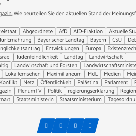
“
azin:
Wie beurteilen Sie den aktuellen Stand der Meinungsfre
reistaat
Abgeordnete
AfD
AfD-Fraktion
Aktuelle St
 für Ernährung
Bayerischer Landtag
Bayern
CSU
Deb
inglichkeitsantrag
Entwicklungen
Europa
Existenzrech
Israel
Judenfeindlichkeit
Landtag
Landwirtschaft
ltig
Landwirtschaft und Forsten
Landwirtschaftsministe
Lokalfernsehen
Maximilianeum
MdL
Medien
Mei
Konflikt
Netz
Öffentlichkeit
Palästina
Parlament
gazin
PlenumTV
Politik
regierungserklärung
Region
mart
Staatsministerin
Staatsministerium
Tagesordnu