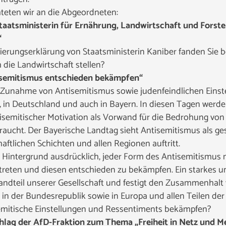
hteten wir an die Abgeordneten:
Staatsministerin für Ernährung, Landwirtschaft und Forst
“
erungserklärung von Staatsministerin Kaniber fanden Sie
die Landwirtschaft stellen?
tisemitismus entschieden bekämpfen“
eine Zunahme von Antisemitismus sowie judenfeindlichen Eins
a, in Deutschland und auch in Bayern. In diesen Tagen werd
ntisemitischer Motivation als Vorwand für die Bedrohung vo
raucht. Der Bayerische Landtag sieht Antisemitismus als ge
haftlichen Schichten und allen Regionen auftritt.
em Hintergrund ausdrücklich, jeder Form des Antisemitismus
reten und diesen entschieden zu bekämpfen. Ein starkes und
tandteil unserer Gesellschaft und festigt den Zusammenha
 in der Bundesrepublik sowie in Europa und allen Teilen der
emitische Einstellungen und Ressentiments bekämpfen?
hlag der AfD-Fraktion zum Thema „Freiheit in Netz und Me