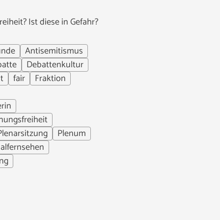
iheit? Ist diese in Gefahr?
unde
Antisemitismus
atte
Debattenkultur
t
fair
Fraktion
rin
nungsfreiheit
Plenarsitzung
Plenum
alfernsehen
ng