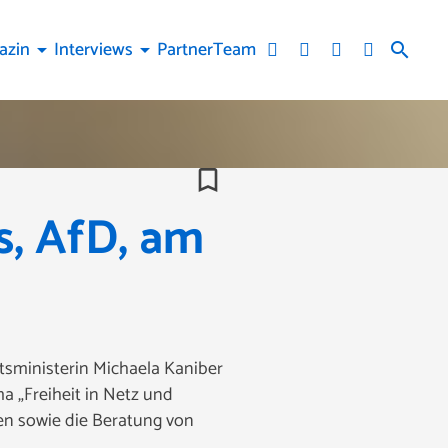
azin
Interviews
Partner
Team
arrow_drop_down
arrow_drop_down
search
bookmark_border
s, AfD, am
tsministerin Michaela Kaniber
a „Freiheit in Netz und
fen sowie die Beratung von