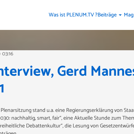
Was ist PLENUM.TV ?
Beiträge
Mag
arrow_drop_down
03:16
ine
nterview, Gerd Manne
1
Plenarsitzung stand u.a. eine Regierungserklärung von Staa
0: nachhaltig, smart, fair“, eine Aktuelle Stunde zum Them
freiheitliche Debattenkultur“, die Lesung von Gesetzentwür
nträgen.