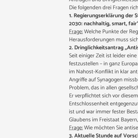
Die folgenden drei Fragen
ric
1. Regierungserklärung der 
2030: nachhaltig, smart, fair
Frage:
Welche Punkte der Regi
Herausforderungen muss sich 
2. Dringlichkeitsantrag „An
Seit einiger Zeit ist leider 
festzustellen – in ganz Europ
im Nahost-Konflikt in klar a
Angriffe auf Synagogen missb
Problem, das in allen gesellsc
Er verpflichtet sich vor dies
Entschlossenheit entgegenzut
ist und war immer fester Bes
Glaubens im Freistaat Bayern,
Frage:
Wie möchten Sie antis
3. Aktuelle Stunde auf Vorsc