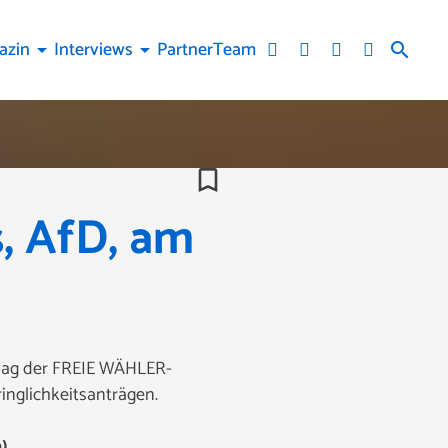
azin
Interviews
Partner
Team
arrow_drop_down
arrow_drop_down
search
bookmark_border
, AfD, am
chlag der FREIE WÄHLER-
nglichkeitsanträgen.
)