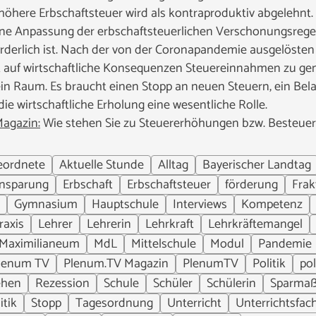
öhere Erbschaftsteuer wird als kontraproduktiv abgelehnt. 
ine Anpassung der erbschaftsteuerlichen Verschonungsregel
rlich ist. Nach der von der Coronapandemie ausgelösten Re
 auf wirtschaftliche Konsequenzen Steuereinnahmen zu gen
in Raum. Es braucht einen Stopp an neuen Steuern, ein Bel
die wirtschaftliche Erholung eine wesentliche Rolle.
agazin:
Wie stehen Sie zu Steuererhöhungen bzw. Besteu
eordnete
Aktuelle Stunde
Alltag
Bayerischer Landtag
insparung
Erbschaft
Erbschaftsteuer
förderung
Frak
Gymnasium
Hauptschule
Interviews
Kompetenz
raxis
Lehrer
Lehrerin
Lehrkraft
Lehrkräftemangel
Maximilianeum
MdL
Mittelschule
Modul
Pandemie
lenum TV
Plenum.TV Magazin
PlenumTV
Politik
pol
ehen
Rezession
Schule
Schüler
Schülerin
Sparma
itik
Stopp
Tagesordnung
Unterricht
Unterrichtsfac