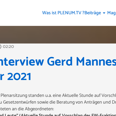
Was ist PLENUM.TV ?
Beiträge
Mag
arrow_drop_down
02:20
utline
nterview Gerd Mannes
r 2021
 Plenarsitzung standen u.a. eine Aktuelle Stunde auf Vors
u Gesetzentwürfen sowie die Beratung von Anträgen und Dri
hteten an die Abgeordneten:
nd Leute“ (Aktuelle Stunde auf Vorschlag der FW-Fraktion