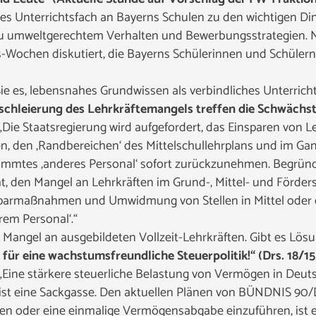
nes Unterrichtsfach an Bayerns Schulen zu den wichtigen D
zu umweltgerechtem Verhalten und Bewerbungsstrategien. 
-Wochen diskutiert, die Bayerns Schülerinnen und Schülern
Sie es, lebensnahes Grundwissen als verbindliches Unterrich
hleierung des Lehrkräftemangels treffen die Schwächste
„Die Staatsregierung wird aufgefordert, das Einsparen von L
, den ‚Randbereichen‘ des Mittelschullehrplans und im Ga
timmtes ‚anderes Personal‘ sofort zurückzunehmen. Begründ
cht, den Mangel an Lehrkräften im Grund-, Mittel- und Förde
nsparmaßnahmen und Umwidmung von Stellen in Mittel oder 
rem Personal‘.“
 Mangel an ausgebildeten Vollzeit-Lehrkräften. Gibt es Lös
für eine wachstumsfreundliche Steuerpolitik!“ (Drs. 18/1
„Eine stärkere steuerliche Belastung von Vermögen in Deutsc
, ist eine Sackgasse. Den aktuellen Plänen von BÜNDNIS 9
en oder eine einmalige Vermögensabgabe einzuführen, ist 