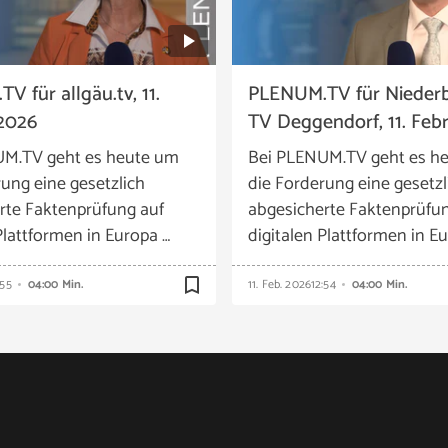
 für allgäu.tv, 11.
PLENUM.TV für Nieder
2026
TV Deggendorf, 11. Feb
UM.TV geht es heute um
Bei PLENUM.TV geht es h
rung eine gesetzlich
die Forderung eine gesetzl
rte Faktenprüfung auf
abgesicherte Faktenprüfun
Plattformen in Europa …
digitalen Plattformen in E
bookmark_border
:55
04:00 Min.
11. Feb. 2026
12:54
04:00 Min.