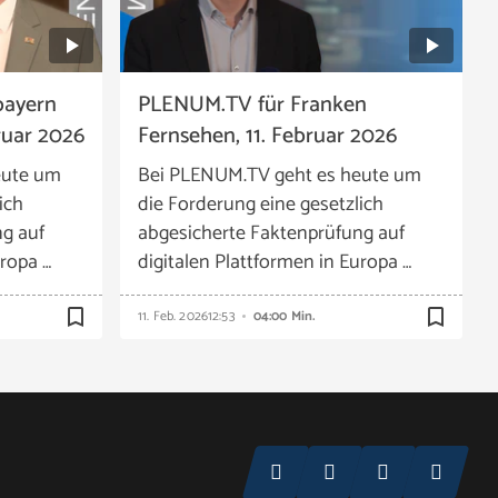
bayern
PLENUM.TV für Franken
ruar 2026
Fernsehen, 11. Februar 2026
eute um
Bei PLENUM.TV geht es heute um
ich
die Forderung eine gesetzlich
g auf
abgesicherte Faktenprüfung auf
uropa …
digitalen Plattformen in Europa …
bookmark_border
bookmark_border
11. Feb. 2026
12:53
04:00 Min.