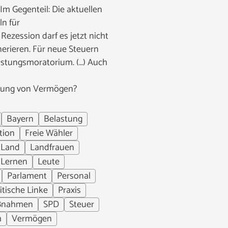
Im Gegenteil: Die aktuellen
n für
zession darf es jetzt nicht
erieren. Für neue Steuern
astungsmoratorium. (…) Auch
erung von Vermögen?
Bayern
Belastung
tion
Freie Wähler
Land
Landfrauen
Lernen
Leute
Parlament
Personal
itische Linke
Praxis
ßnahmen
SPD
Steuer
h
Vermögen