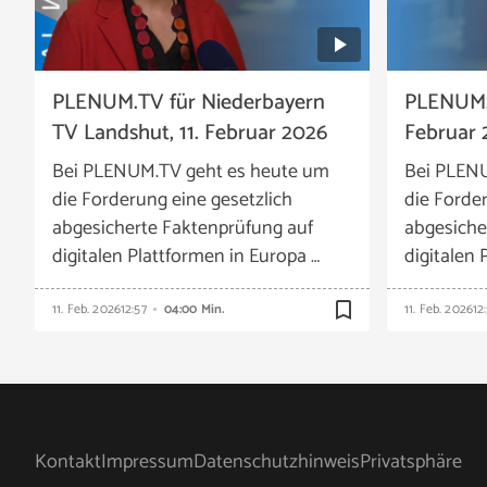
PLENUM.TV für Niederbayern
PLENUM.TV
TV Landshut, 11. Februar 2026
Februar 
Bei PLENUM.TV geht es heute um
Bei PLEN
die Forderung eine gesetzlich
die Forde
abgesicherte Faktenprüfung auf
abgesiche
digitalen Plattformen in Europa …
digitalen 
bookmark_border
11. Feb. 2026
12:57
04:00 Min.
11. Feb. 2026
12
Kontakt
Impressum
Datenschutzhinweis
Privatsphäre