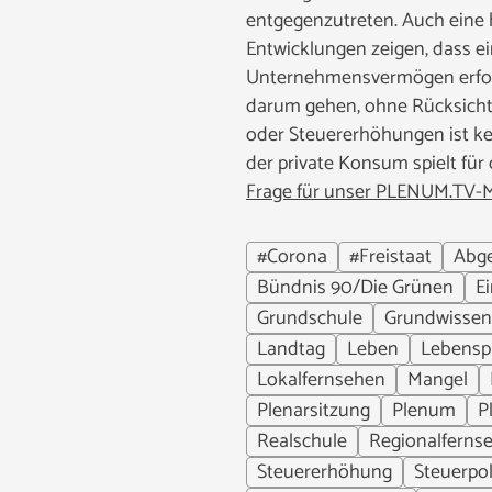
entgegenzutreten. Auch eine h
Entwicklungen zeigen, dass e
Unternehmensvermögen erforde
darum gehen, ohne Rücksicht
oder Steuererhöhungen ist ke
der private Konsum spielt für 
Frage für unser PLENUM.TV-M
#Corona
#Freistaat
Abg
Bündnis 90/Die Grünen
E
Grundschule
Grundwissen
Landtag
Leben
Lebensp
Lokalfernsehen
Mangel
Plenarsitzung
Plenum
P
Realschule
Regionalferns
Steuererhöhung
Steuerpol