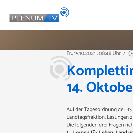
Fr., 15.10.2021
, 08:48 Uhr
/
play_circle_o
Kompletti
14. Oktobe
Auf der Tagesordnung der 93.
Landtagsfraktion, Lesungen z
Die folgenden drei Fragen ric
1. „Lernen für Leben, Land u