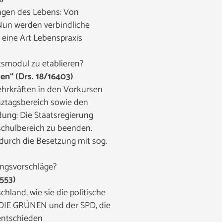
ingen des Lebens: Von
Nun werden verbindliche
 eine Art Lebenspraxis
tsmodul zu etablieren?
n“ (Drs. 18/16403)
ehrkräften in den Vorkursen
nztagsbereich sowie den
ung: Die Staatsregierung
rschulbereich zu beenden.
durch die Besetzung mit sog.
ungsvorschläge?
5553)
hland, wie sie die politische
0/DIE GRÜNEN und der SPD, die
entschieden