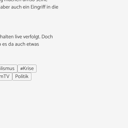
er auch ein Eingriff in die
lten live verfolgt. Doch
b es da auch etwas
alismus
#Krise
umTV
Politik