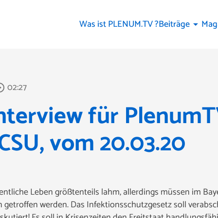
Was ist PLENUM.TV ?
Beiträge
Mag
arrow_drop_down
02:27
e_outline
terview für PlenumTV
 CSU, vom 20.03.20
fentliche Leben größtenteils lahm, allerdings müssen im Ba
 getroffen werden. Das Infektionsschutzgesetz soll verabsc
skutiert! Es soll in Krisenzeiten den Freitstaat handlungsf