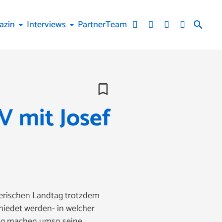
azin
Interviews
Partner
Team
arrow_drop_down
arrow_drop_down
search
bookmark_border
 mit Josef
yerischen Landtag trotzdem
hiedet werden- in welcher
ähig machen umso seine