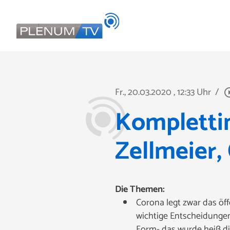
Fr., 20.03.2020
, 12:33 Uhr
/
play_circl
Komplettin
Zellmeier,
Die Themen:
Corona legt zwar das öf
wichtige Entscheidungen
Form- das wurde heiß di