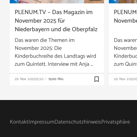
PLENUM.TV – Das Magazin im
PLENUM.
November 2025 für
Novembe
Niederbayern und die Oberpfalz
Das waren die Themen im
Das ware
November 2025: Die
November
Kinderbuchreihe des Landtags wird
Kinderbuc
zum Quintett. Interview mit Anja …
zum Quinte
bookmark_border
29. Nov. 2025
15:30
15:00 Min.
29. Nov. 2025
1
Kontakt
Impressum
Datenschutzhinweis
Privatsphäre