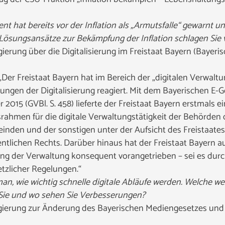
nt hat bereits vor der Inflation als „Armutsfalle“ gewarnt un
Lösungsansätze zur Bekämpfung der Inflation schlagen Sie 
ierung über die Digitalisierung im Freistaat Bayern (Bayeris
er Freistaat Bayern hat im Bereich der „digitalen Verwaltun
rungen der Digitalisierung reagiert. Mit dem Bayerischen E
015 (GVBl. S. 458) lieferte der Freistaat Bayern erstmals e
en für die digitale Verwaltungstätigkeit der Behörden de
den und der sonstigen unter der Aufsicht des Freistaate
entlichen Rechts. Darüber hinaus hat der Freistaat Bayern au
rung der Verwaltung konsequent vorangetrieben – sei es du
tzlicher Regelungen.“
man, wie wichtig schnelle digitale Abläufe werden. Welche we
 Sie und wo sehen Sie Verbesserungen?
egierung zur Änderung des Bayerischen Mediengesetzes und 