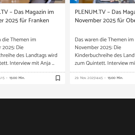
TV – Das Magazin im
PLENUM.TV – Das Maga
r 2025 für Franken
November 2025 für Ob
n die Themen im
Das waren die Themen im
 2025: Die
November 2025: Die
hreihe des Landtags wird
Kinderbuchreihe des Land
tt. Interview mit Anja …
zum Quintett. Interview mi
bookmark_border
5:15
15:00 Min.
29. Nov. 2025
14:45
15:00 Min.