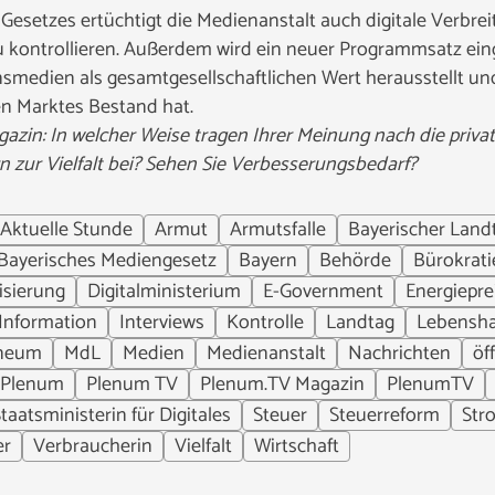
Gesetzes ertüchtigt die Medienanstalt auch digitale Verb
 kontrollieren. Außerdem wird ein neuer Programmsatz ein
medien als gesamtgesellschaftlichen Wert herausstellt und d
en Marktes Bestand hat.
zin: In welcher Weise tragen Ihrer Meinung nach die priva
 zur Vielfalt bei? Sehen Sie Verbesserungsbedarf?
Aktuelle Stunde
Armut
Armutsfalle
Bayerischer Land
Bayerisches Mediengesetz
Bayern
Behörde
Bürokrati
lisierung
Digitalministerium
E-Government
Energiepre
Information
Interviews
Kontrolle
Landtag
Lebensha
aneum
MdL
Medien
Medienanstalt
Nachrichten
öf
Plenum
Plenum TV
Plenum.TV Magazin
PlenumTV
taatsministerin für Digitales
Steuer
Steuerreform
Str
er
Verbraucherin
Vielfalt
Wirtschaft