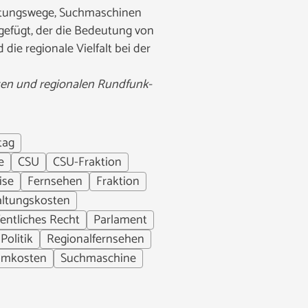
reitungswege, Suchmaschinen
gefügt, der die Bedeutung von
ie regionale Vielfalt bei der
ten und regionalen Rundfunk-
tag
e
CSU
CSU-Fraktion
ise
Fernsehen
Fraktion
ltungskosten
fentliches Recht
Parlament
Politik
Regionalfernsehen
omkosten
Suchmaschine