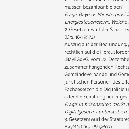
müssen bezahlbar bleiben“
Frage: Bayerns Ministerpräside
Energiesteuerreform. Welche 
2. Gesetzentwurf der Staatsreg
(Drs. 18/19572)
Auszug aus der Begründung: „D
rechtlich auf die Herausforde
(BayEGovG) vom 22. Dezember 2
zusammenhängenden Rechtsrahm
Gemeindeverbände und Gemein
juristischen Personen des öff
Fachgesetzen die Digitalisie
oder die Schaffung neuer gese
Frage: In Krisenzeiten merkt 
Digitalgesetzes unterstützen
3. Gesetzentwurf der Staatsr
BayMG (Drs. 18/19607)