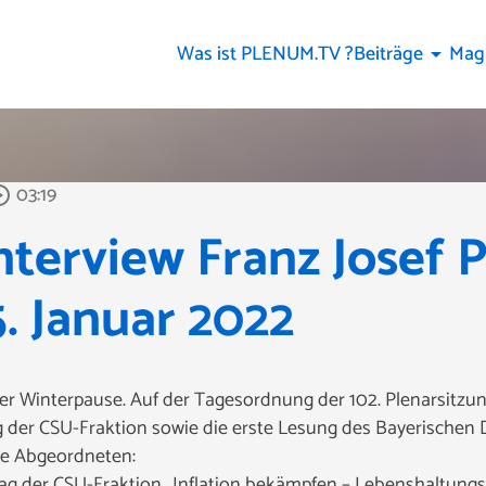
Was ist PLENUM.TV ?
Beiträge
Mag
arrow_drop_down
03:19
e_outline
terview Franz Josef P
. Januar 2022
r Winterpause. Auf der Tagesordnung der 102. Plenarsitzu
 der CSU-Fraktion sowie die erste Lesung des Bayerischen D
die Abgeordneten:
hlag der CSU-Fraktion „Inflation bekämpfen – Lebenshaltung