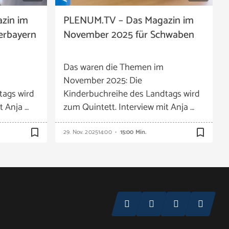
zin im
PLENUM.TV – Das Magazin im
erbayern
November 2025 für Schwaben
Das waren die Themen im
November 2025: Die
tags wird
Kinderbuchreihe des Landtags wird
t Anja …
zum Quintett. Interview mit Anja …
bookmark_border
bookmark_border
29. Nov. 2025
14:00
15:00 Min.