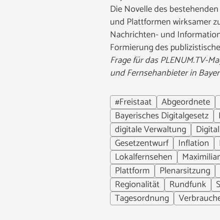
Die Novelle des bestehenden 
und Plattformen wirksamer zu
Nachrichten- und Informations
Formierung des publizistisch
Frage für das PLENUM.TV-Maga
und Fernsehanbieter in Bayern
#Freistaat
Abgeordnete
Bayerisches Digitalgesetz
digitale Verwaltung
Digita
Gesetzentwurf
Inflation
Lokalfernsehen
Maximili
Plattform
Plenarsitzung
Regionalität
Rundfunk
S
Tagesordnung
Verbrauch