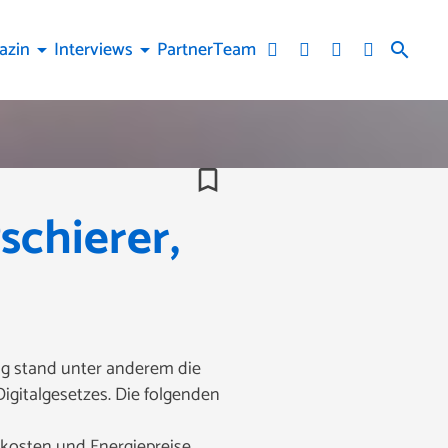
azin
Interviews
Partner
Team
arrow_drop_down
arrow_drop_down
search
bookmark_border
schierer,
ng stand unter anderem die
igitalgesetzes. Die folgenden
skosten und Energiepreise