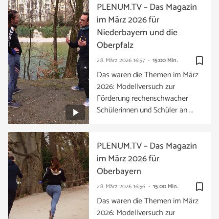
PLENUM.TV – Das Magazin
im März 2026 für
Niederbayern und die
Oberpfalz
bookmark_border
28. März 2026
16:57
15:00 Min.
Das waren die Themen im März
2026: Modellversuch zur
Förderung rechenschwacher
Schülerinnen und Schüler an …
PLENUM.TV – Das Magazin
im März 2026 für
Oberbayern
bookmark_border
28. März 2026
16:56
15:00 Min.
Das waren die Themen im März
2026: Modellversuch zur