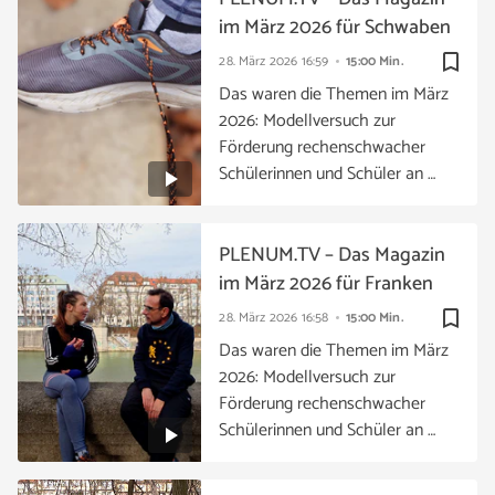
im März 2026 für Schwaben
bookmark_border
28. März 2026
16:59
15:00 Min.
Das waren die Themen im März
2026: Modellversuch zur
Förderung rechenschwacher
Schülerinnen und Schüler an …
PLENUM.TV – Das Magazin
im März 2026 für Franken
bookmark_border
28. März 2026
16:58
15:00 Min.
Das waren die Themen im März
2026: Modellversuch zur
Förderung rechenschwacher
Schülerinnen und Schüler an …