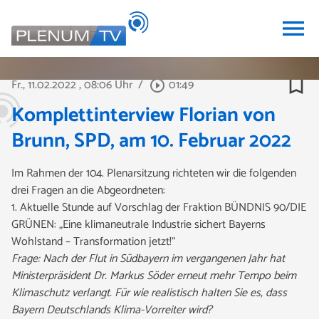
menu
bookmark_border
Fr., 11.02.2022
, 08:06 Uhr
/
01:49
play_circle_outline
Komplettinterview Florian von
Brunn, SPD, am 10. Februar 2022
Im Rahmen der 104. Plenarsitzung richteten wir die folgenden
drei Fragen an die Abgeordneten:
1. Aktuelle Stunde auf Vorschlag der Fraktion BÜNDNIS 90/DIE
GRÜNEN: „Eine klimaneutrale Industrie sichert Bayerns
Wohlstand – Transformation jetzt!“
Frage: Nach der Flut in Südbayern im vergangenen Jahr hat
Ministerpräsident Dr. Markus Söder erneut mehr Tempo beim
Klimaschutz verlangt. Für wie realistisch halten Sie es, dass
Bayern Deutschlands Klima-Vorreiter wird?