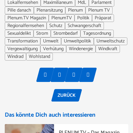
Lokalfernsehen
Maximilianeum
MdL
Parlament
Pille danach
Plenarsitzung
Plenum
Plenum TV
Plenum.TV Magazin
PlenumTV
Politik
Präparat
Regionalfernsehen
Schutz
Schwangerschaft
Sexualdelikt
Strom
Strombedarf
Tagesordnung
Transformation
Umwelt
Umweltpolitik
Umweltschutz
Vergewaltigung
Verhütung
Windenergie
Windkraft
Windrad
Wohlstand
ZURÜCK
Das könnte Dich auch interessieren
PLENUM.TV – Das Magazin