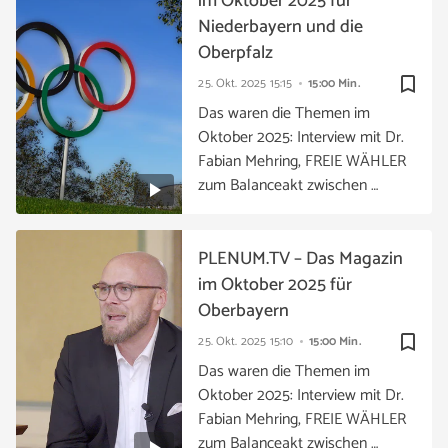
im Oktober 2025 für
Niederbayern und die
Oberpfalz
bookmark_border
25. Okt. 2025
15:15
15:00 Min.
Das waren die Themen im
Oktober 2025: Interview mit Dr.
Fabian Mehring, FREIE WÄHLER
zum Balanceakt zwischen …
PLENUM.TV – Das Magazin
im Oktober 2025 für
Oberbayern
bookmark_border
25. Okt. 2025
15:10
15:00 Min.
Das waren die Themen im
Oktober 2025: Interview mit Dr.
Fabian Mehring, FREIE WÄHLER
zum Balanceakt zwischen …