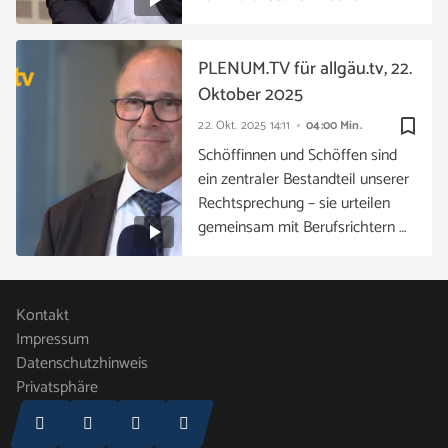
PLENUM.TV für allgäu.tv, 22.
Oktober 2025
bookmark_border
22. Okt. 2025
14:11
04:00 Min.
Schöffinnen und Schöffen sind
ein zentraler Bestandteil unserer
Rechtsprechung – sie urteilen
gemeinsam mit Berufsrichtern …
Kontakt
Impressum
Datenschutzhinweis
Privatsphäre