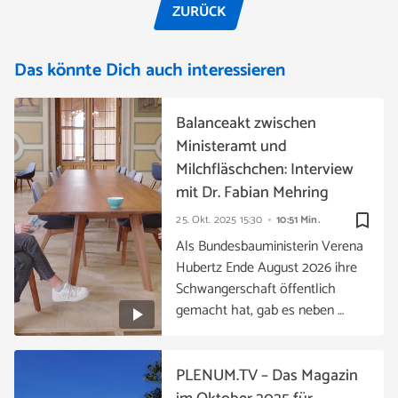
ZURÜCK
Das könnte Dich auch interessieren
Balanceakt zwischen
Ministeramt und
Milchfläschchen: Interview
mit Dr. Fabian Mehring
bookmark_border
25. Okt. 2025
15:30
10:51 Min.
Als Bundesbauministerin Verena
Hubertz Ende August 2026 ihre
Schwangerschaft öffentlich
gemacht hat, gab es neben …
PLENUM.TV – Das Magazin