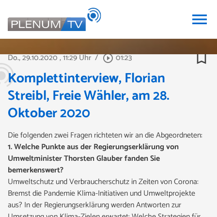
menu
bookmark_border
Do., 29.10.2020
, 11:29 Uhr
/
01:23
play_circle_outline
Komplettinterview, Florian
Streibl, Freie Wähler, am 28.
Oktober 2020
Die folgenden zwei Fragen richteten wir an die Abgeordneten:
1. Welche Punkte aus der Regierungserklärung von
Umweltminister Thorsten Glauber fanden Sie
bemerkenswert?
Umweltschutz und Verbraucherschutz in Zeiten von Corona:
Bremst die Pandemie Klima-Initiativen und Umweltprojekte
aus? In der Regierungserklärung werden Antworten zur
Umsetzung von Klima-Zielen erwartet: Welche Strategien für