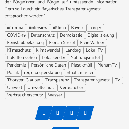
der Bürgerinnen und Bürger auf umfassende Information.
Dem soll durch ein Bayerisches Transparenzgesetz
entsprochen werden.“
#Corona
#interview
#Klima
Bayern
bürger
COVID-19
Datenschutz
Demokratie
Digitalisierung
Feinstaubbelastung
Florian Streibl
Freie Wähler
Klimaschutz
Klimawandel
Landtag
Lokal TV
Lokalfernsehen
Lokalsender
Nahrungsmittel
Pandemie
Persönliche Daten
Plastikmüll
PlenumTV
Politik
regierungserklärung
Staatsminister
Thorsten Glauber
Transparenz
Transparenzgesetz
TV
Umwelt
Umweltschutz
Verbraucher
Verbraucherschutz
Wasser