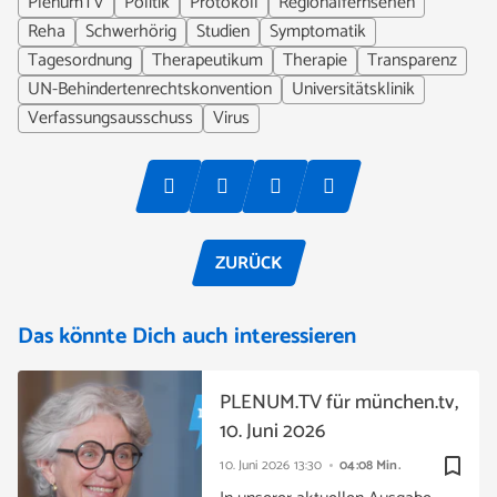
PlenumTV
Politik
Protokoll
Regionalfernsehen
Reha
Schwerhörig
Studien
Symptomatik
Tagesordnung
Therapeutikum
Therapie
Transparenz
UN-Behindertenrechtskonvention
Universitätsklinik
Verfassungsausschuss
Virus
ZURÜCK
Das könnte Dich auch interessieren
PLENUM.TV für münchen.tv,
10. Juni 2026
bookmark_border
10. Juni 2026
13:30
04:08 Min.