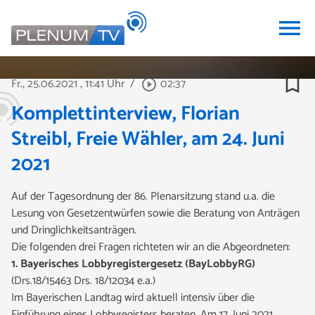
menu
bookmark_border
Fr., 25.06.2021
, 11:41 Uhr
/
02:37
play_circle_outline
Komplettinterview, Florian
Streibl, Freie Wähler, am 24. Juni
2021
Auf der Tagesordnung der 86. Plenarsitzung stand u.a. die
Lesung von Gesetzentwürfen sowie die Beratung von Anträgen
und Dringlichkeitsanträgen.
Die folgenden drei Fragen
richteten wir an die Abgeordneten:
1. Bayerisches Lobbyregistergesetz (BayLobbyRG)
(Drs.18/15463 Drs. 18/12034 e.a.)
Im Bayerischen Landtag wird aktuell intensiv über die
Einführung eines Lobbyregisters beraten. Am 17. Juni 2021