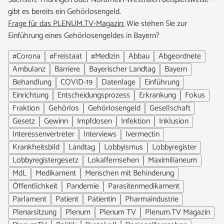
gibt es bereits ein Gehörlosengeld.
Frage für das PLENUM.TV-Magazin:
Wie stehen Sie zur
Einführung eines Gehörlosengeldes in Bayern?
#Corona
#Freistaat
#Medizin
Abbau
Abgeordnete
Ambulanz
Barriere
Bayerischer Landtag
Bayern
Behandlung
COVID-19
Datenlage
Einführung
Einrichtung
Entscheidungsprozess
Erkrankung
Fokus
Fraktion
Gehörlos
Gehörlosengeld
Gesellschaft
Gesetz
Gewinn
Impfdosen
Infektion
Inklusion
Interessenvertreter
Interviews
Ivermectin
Krankheitsbild
Landtag
Lobbyismus
Lobbyregister
Lobbyregistergesetz
Lokalfernsehen
Maximilianeum
MdL
Medikament
Menschen mit Behinderung
Öffentlichkeit
Pandemie
Parasitenmedikament
Parlament
Patient
Patientin
Pharmaindustrie
Plenarsitzung
Plenum
Plenum TV
Plenum.TV Magazin