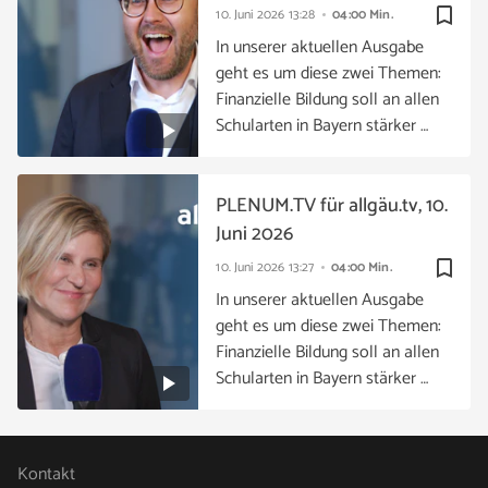
bookmark_border
10. Juni 2026
13:28
04:00 Min.
In unserer aktuellen Ausgabe
geht es um diese zwei Themen:
Finanzielle Bildung soll an allen
Schularten in Bayern stärker …
PLENUM.TV für allgäu.tv, 10.
Juni 2026
bookmark_border
10. Juni 2026
13:27
04:00 Min.
In unserer aktuellen Ausgabe
geht es um diese zwei Themen:
Finanzielle Bildung soll an allen
Schularten in Bayern stärker …
Kontakt