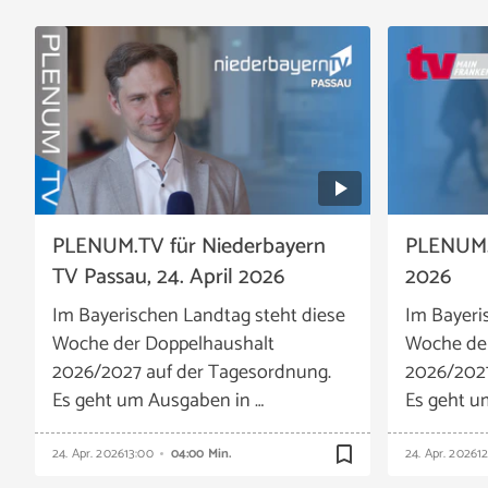
PLENUM.TV für Niederbayern
PLENUM.T
TV Passau, 24. April 2026
2026
Im Bayerischen Landtag steht diese
Im Bayeri
Woche der Doppelhaushalt
Woche de
2026/2027 auf der Tagesordnung.
2026/2027
Es geht um Ausgaben in …
Es geht u
bookmark_border
24. Apr. 2026
13:00
04:00 Min.
24. Apr. 2026
12