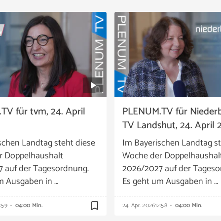
V für tvm, 24. April
PLENUM.TV für Nieder
TV Landshut, 24. April 
schen Landtag steht diese
Im Bayerischen Landtag st
r Doppelhaushalt
Woche der Doppelhaushal
 auf der Tagesordnung.
2026/2027 auf der Tageso
m Ausgaben in …
Es geht um Ausgaben in …
bookmark_border
:59
04:00 Min.
24. Apr. 2026
12:58
04:00 Min.