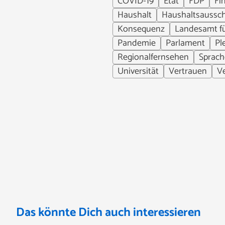
COVID-19
Etat
FDP
Fi
Haushalt
Haushaltsaussc
Konsequenz
Landesamt f
Pandemie
Parlament
Pl
Regionalfernsehen
Sprach
Universität
Vertrauen
V
Das könnte Dich auch interessieren