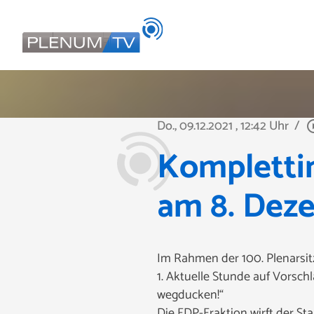
Do., 09.12.2021
, 12:42 Uhr
/
play_circ
Kompletti
am 8. Dez
Im Rahmen der 100. Plenarsit
1. Aktuelle Stunde auf Vorsch
wegducken!“
Die FDP-Fraktion wirft der S