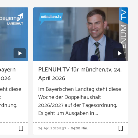
bayern
PLENUM.TV für münchen.tv, 24.
2026
April 2026
eht diese
Im Bayerischen Landtag steht diese
t
Woche der Doppelhaushalt
rdnung.
2026/2027 auf der Tagesordnung.
Es geht um Ausgaben in …
bookmark_border
bookmark_border
24. Apr. 2026
12:57
04:00 Min.