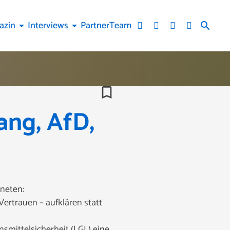
azin
Interviews
Partner
Team
arrow_drop_down
arrow_drop_down
search
bookmark_border
ang, AfD,
dneten:
Vertrauen – aufklären statt
smittelsicherheit (LGL) eine