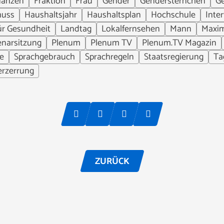
nanzen
Fraktion
Frau
Gender
Gendersternchen
Ge
huss
Haushaltsjahr
Haushaltsplan
Hochschule
Inte
ür Gesundheit
Landtag
Lokalfernsehen
Mann
Maxim
enarsitzung
Plenum
Plenum TV
Plenum.TV Magazin
e
Sprachgebrauch
Sprachregeln
Staatsregierung
Ta
erzerrung
ZURÜCK