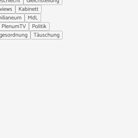
schlecht
Gleichstellung
rviews
Kabinett
ilianeum
MdL
PlenumTV
Politik
gesordnung
Täuschung