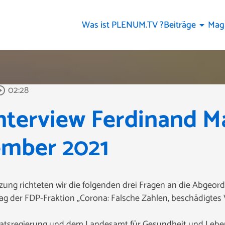
Was ist PLENUM.TV ?
Beiträge
Mag
arrow_drop_down
02:28
le_outline
nterview Ferdinand M
ember 2021
zung richteten wir die folgenden drei Fragen an die Abgeor
lag der FDP-Fraktion „Corona: Falsche Zahlen, beschädigtes 
taatsregierung und dem Landesamt für Gesundheit und Leben