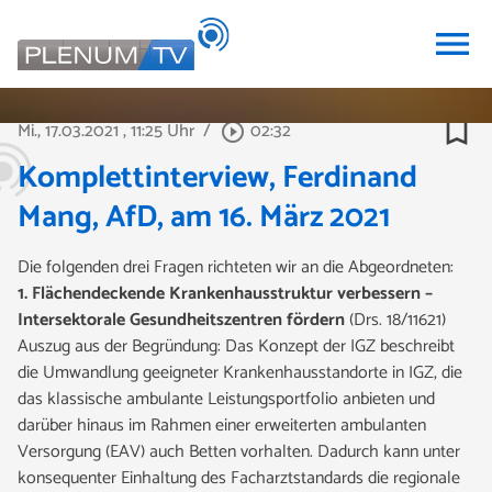
menu
bookmark_border
Mi., 17.03.2021
, 11:25 Uhr
/
02:32
play_circle_outline
Komplettinterview, Ferdinand
Mang, AfD, am 16. März 2021
Die folgenden drei Fragen richteten wir an die Abgeordneten:
1. Flächendeckende Krankenhausstruktur verbessern –
Intersektorale Gesundheitszentren fördern
(Drs. 18/11621)
Auszug aus der Begründung: Das Konzept der IGZ beschreibt
die Umwandlung geeigneter Krankenhausstandorte in IGZ, die
das klassische ambulante Leistungsportfolio anbieten und
darüber hinaus im Rahmen einer erweiterten ambulanten
Versorgung (EAV) auch Betten vorhalten. Dadurch kann unter
konsequenter Einhaltung des Facharztstandards die regionale