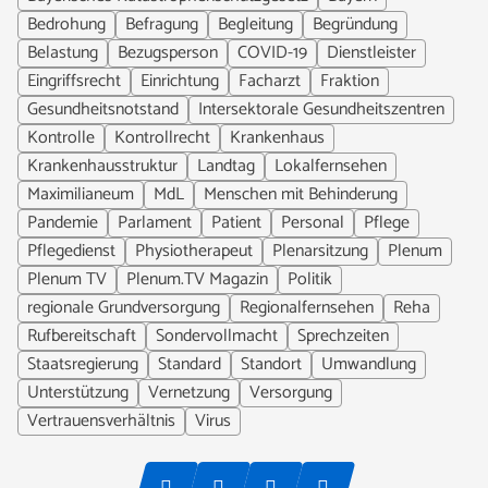
Bedrohung
Befragung
Begleitung
Begründung
Belastung
Bezugsperson
COVID-19
Dienstleister
Eingriffsrecht
Einrichtung
Facharzt
Fraktion
Gesundheitsnotstand
Intersektorale Gesundheitszentren
Kontrolle
Kontrollrecht
Krankenhaus
Krankenhausstruktur
Landtag
Lokalfernsehen
Maximilianeum
MdL
Menschen mit Behinderung
Pandemie
Parlament
Patient
Personal
Pflege
Pflegedienst
Physiotherapeut
Plenarsitzung
Plenum
Plenum TV
Plenum.TV Magazin
Politik
regionale Grundversorgung
Regionalfernsehen
Reha
Rufbereitschaft
Sondervollmacht
Sprechzeiten
Staatsregierung
Standard
Standort
Umwandlung
Unterstützung
Vernetzung
Versorgung
Vertrauensverhältnis
Virus