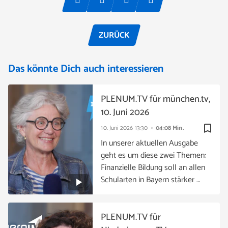
ZURÜCK
Das könnte Dich auch interessieren
PLENUM.TV für münchen.tv,
10. Juni 2026
bookmark_border
10. Juni 2026
13:30
04:08 Min.
In unserer aktuellen Ausgabe
geht es um diese zwei Themen:
Finanzielle Bildung soll an allen
Schularten in Bayern stärker …
PLENUM.TV für