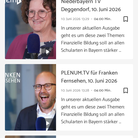
Niederbayern TV
Deggendorf, 10. Juni 2026
bookmark_border
10. Juni 2026
13:29
04:00 Min.
In unserer aktuellen Ausgabe
geht es um diese zwei Themen:
Finanzielle Bildung soll an allen
Schularten in Bayern stärker …
PLENUM.TV für Franken
Fernsehen, 10. Juni 2026
bookmark_border
10. Juni 2026
13:28
04:00 Min.
In unserer aktuellen Ausgabe
geht es um diese zwei Themen:
Finanzielle Bildung soll an allen
Schularten in Bayern stärker …