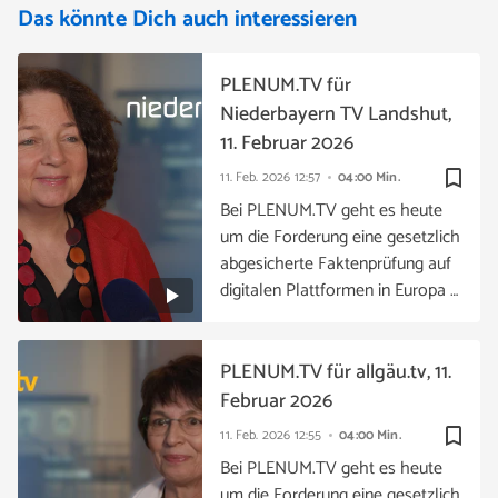
Das könnte Dich auch interessieren
PLENUM.TV für
Niederbayern TV Landshut,
11. Februar 2026
bookmark_border
11. Feb. 2026
12:57
04:00 Min.
Bei PLENUM.TV geht es heute
um die Forderung eine gesetzlich
abgesicherte Faktenprüfung auf
digitalen Plattformen in Europa …
PLENUM.TV für allgäu.tv, 11.
Februar 2026
bookmark_border
11. Feb. 2026
12:55
04:00 Min.
Bei PLENUM.TV geht es heute
um die Forderung eine gesetzlich