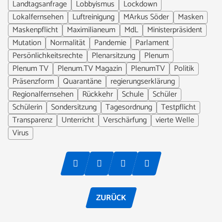
Landtagsanfrage
Lobbyismus
Lockdown
Lokalfernsehen
Luftreinigung
MArkus Söder
Masken
Maskenpflicht
Maximilianeum
MdL
Ministerpräsident
Mutation
Normalität
Pandemie
Parlament
Persönlichkeitsrechte
Plenarsitzung
Plenum
Plenum TV
Plenum.TV Magazin
PlenumTV
Politik
Präsenzform
Quarantäne
regierungserklärung
Regionalfernsehen
Rückkehr
Schule
Schüler
Schülerin
Sondersitzung
Tagesordnung
Testpflicht
Transparenz
Unterricht
Verschärfung
vierte Welle
Virus
ZURÜCK