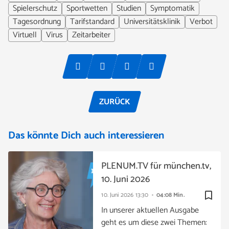
Spielerschutz
Sportwetten
Studien
Symptomatik
Tagesordnung
Tarifstandard
Universitätsklinik
Verbot
Virtuell
Virus
Zeitarbeiter
ZURÜCK
Das könnte Dich auch interessieren
PLENUM.TV für münchen.tv,
10. Juni 2026
bookmark_border
10. Juni 2026
13:30
04:08 Min.
In unserer aktuellen Ausgabe
geht es um diese zwei Themen: