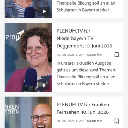
Finanzielle Bildung soll an allen
Schularten in Bayern stärker …
PLENUM.TV für
Niederbayern TV
Deggendorf, 10. Juni 2026
bookmark_border
10. Juni 2026
13:29
04:00 Min.
In unserer aktuellen Ausgabe
geht es um diese zwei Themen:
Finanzielle Bildung soll an allen
Schularten in Bayern stärker …
PLENUM.TV für Franken
Fernsehen, 10. Juni 2026
bookmark_border
10. Juni 2026
13:28
04:00 Min.