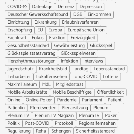
COVID-19
Datenlage
Demenz
Depression
Deutscher Gewerkschaftsbund
DGB
Einkommen
Einrichtung
Erkrankung
Erlaubnisverfahren
Erschöpfung
EU
Europa
Europäische Union
Fachkraft
Fokus
Fraktion
Freizügigkeit
Gesundheitsstandard
Gewährleistung
Glücksspiel
Glücksspielstaatsvertrag
Glücksspielwesen
Herzrhythmusstörungen
Infektion
Interviews
Jugendschutz
Krankheitsbild
Landtag
Lebensstandard
Leiharbeiter
Lokalfernsehen
Long-COVID
Lotterie
Maximilianeum
MdL
Mitgliedsstaat
Mobile Arbeitskräfte
Mobile Beschäftigte
Öffentlichkeit
Online
Online-Poker
Pandemie
Parlament
Patient
Patientin
Pferdewetten
Plenarsitzung
Plenum
Plenum TV
Plenum.TV Magazin
PlenumTV
Poker
Politik
Post-COVID
Protokoll
Regionalfernsehen
Regulierung
Reha
Schengen
Sicherheitsstandard