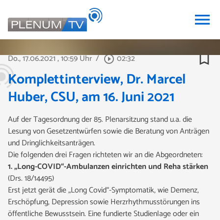
menu
bookmark_border
Do., 17.06.2021
, 10:59 Uhr
/
02:32
play_circle_outline
Komplettinterview, Dr. Marcel
Huber, CSU, am 16. Juni 2021
Auf der Tagesordnung der 85. Plenarsitzung stand u.a. die
Lesung von Gesetzentwürfen sowie die Beratung von Anträgen
und Dringlichkeitsanträgen.
Die folgenden drei Fragen
richteten wir an die Abgeordneten:
1. „Long-COVID“-Ambulanzen einrichten und Reha stärken
(Drs. 18/14495)
Erst jetzt gerät die „Long Covid“-Symptomatik, wie Demenz,
Erschöpfung, Depression sowie Herzrhythmusstörungen ins
öffentliche Bewusstsein. Eine fundierte Studienlage oder ein