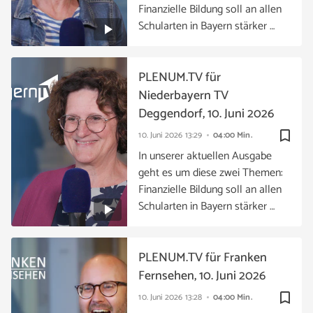
Finanzielle Bildung soll an allen
Schularten in Bayern stärker …
PLENUM.TV für
Niederbayern TV
Deggendorf, 10. Juni 2026
bookmark_border
10. Juni 2026
13:29
04:00 Min.
In unserer aktuellen Ausgabe
geht es um diese zwei Themen:
Finanzielle Bildung soll an allen
Schularten in Bayern stärker …
PLENUM.TV für Franken
Fernsehen, 10. Juni 2026
bookmark_border
10. Juni 2026
13:28
04:00 Min.