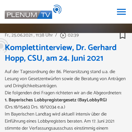
menu
bookmark_border
Fr., 25.06.2021
, 11:38 Uhr
/
02:39
play_circle_outline
Komplettinterview, Dr. Gerhard
Hopp, CSU, am 24. Juni 2021
Auf der Tagesordnung der 86. Plenarsitzung stand u.a. die
Lesung von Gesetzentwürfen sowie die Beratung von Anträgen
und Dringlichkeitsanträgen.
Die folgenden drei Fragen
richteten wir an die Abgeordneten:
1. Bayerisches Lobbyregistergesetz (BayLobbyRG)
(Drs.18/15463 Drs. 18/12034 e.a.)
Im Bayerischen Landtag wird aktuell intensiv über die
Einführung eines Lobbyregisters beraten. Am 17. Juni 2021
stimmte der Verfassungsausschuss einstimmig einem