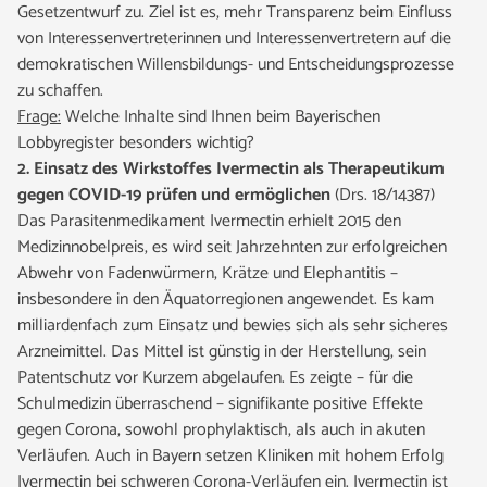
Gesetzentwurf zu. Ziel ist es, mehr Transparenz beim Einfluss
von Interessenvertreterinnen und Interessenvertretern auf die
demokratischen Willensbildungs- und Entscheidungsprozesse
zu schaffen.
Frage:
Welche Inhalte sind Ihnen beim Bayerischen
Lobbyregister besonders wichtig?
2. Einsatz des Wirkstoffes Ivermectin als Therapeutikum
gegen COVID-19 prüfen und ermöglichen
(Drs. 18/14387)
Das Parasitenmedikament Ivermectin erhielt 2015 den
Medizinnobelpreis, es wird seit Jahrzehnten zur erfolgreichen
Abwehr von Fadenwürmern, Krätze und Elephantitis –
insbesondere in den Äquatorregionen angewendet. Es kam
milliardenfach zum Einsatz und bewies sich als sehr sicheres
Arzneimittel. Das Mittel ist günstig in der Herstellung, sein
Patentschutz vor Kurzem abgelaufen. Es zeigte – für die
Schulmedizin überraschend – signifikante positive Effekte
gegen Corona, sowohl prophylaktisch, als auch in akuten
Verläufen. Auch in Bayern setzen Kliniken mit hohem Erfolg
Ivermectin bei schweren Corona-Verläufen ein. Ivermectin ist