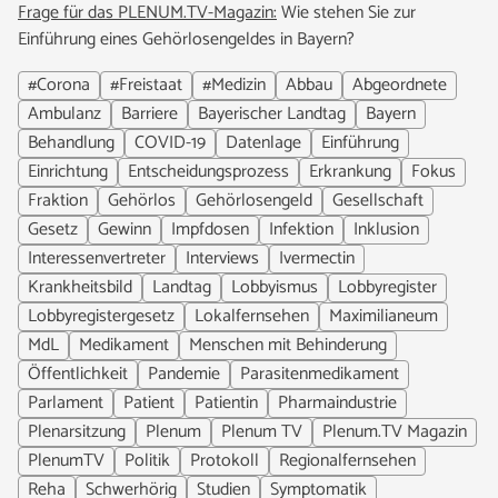
Frage für das PLENUM.TV-Magazin:
Wie stehen Sie zur
Einführung eines Gehörlosengeldes in Bayern?
#Corona
#Freistaat
#Medizin
Abbau
Abgeordnete
Ambulanz
Barriere
Bayerischer Landtag
Bayern
Behandlung
COVID-19
Datenlage
Einführung
Einrichtung
Entscheidungsprozess
Erkrankung
Fokus
Fraktion
Gehörlos
Gehörlosengeld
Gesellschaft
Gesetz
Gewinn
Impfdosen
Infektion
Inklusion
Interessenvertreter
Interviews
Ivermectin
Krankheitsbild
Landtag
Lobbyismus
Lobbyregister
Lobbyregistergesetz
Lokalfernsehen
Maximilianeum
MdL
Medikament
Menschen mit Behinderung
Öffentlichkeit
Pandemie
Parasitenmedikament
Parlament
Patient
Patientin
Pharmaindustrie
Plenarsitzung
Plenum
Plenum TV
Plenum.TV Magazin
PlenumTV
Politik
Protokoll
Regionalfernsehen
Reha
Schwerhörig
Studien
Symptomatik