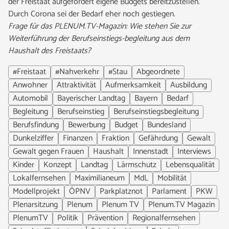
der Freistaat aufgefordert eigene Budgets bereitzustellen.
Durch Corona sei der Bedarf eher noch gestiegen.
Frage für das PLENUM.TV-Magazin: Wie stehen Sie zur
Weiterführung der Berufseinstiegs-begleitung aus dem
Haushalt des Freistaats?
#Freistaat
#Nahverkehr
#Stau
Abgeordnete
Anwohner
Attraktivität
Aufmerksamkeit
Ausbildung
Automobil
Bayerischer Landtag
Bayern
Bedarf
Begleitung
Berufseinstieg
Berufseinstiegsbegleitung
Berufsfindung
Bewerbung
Budget
Bundesland
Dunkelziffer
Finanzen
Fraktion
Gefährdung
Gewalt
Gewalt gegen Frauen
Haushalt
Innenstadt
Interviews
Kinder
Konzept
Landtag
Lärmschutz
Lebensqualität
Lokalfernsehen
Maximilianeum
MdL
Mobilität
Modellprojekt
ÖPNV
Parkplatznot
Parlament
PKW
Plenarsitzung
Plenum
Plenum TV
Plenum.TV Magazin
PlenumTV
Politik
Prävention
Regionalfernsehen