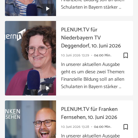
Schularten in Bayern stärker …
PLENUM.TV für
Niederbayern TV
Deggendorf, 10. Juni 2026
bookmark_border
10. Juni 2026
13:29
04:00 Min.
In unserer aktuellen Ausgabe
geht es um diese zwei Themen:
Finanzielle Bildung soll an allen
Schularten in Bayern stärker …
PLENUM.TV für Franken
Fernsehen, 10. Juni 2026
bookmark_border
10. Juni 2026
13:28
04:00 Min.
In unserer aktuellen Ausgabe