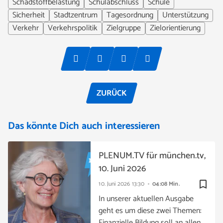
Schadstoffbelastung
Schulabschluss
Schule
Sicherheit
Stadtzentrum
Tagesordnung
Unterstützung
Verkehr
Verkehrspolitik
Zielgruppe
Zielorientierung
ZURÜCK
Das könnte Dich auch interessieren
PLENUM.TV für münchen.tv,
10. Juni 2026
bookmark_border
10. Juni 2026
13:30
04:08 Min.
In unserer aktuellen Ausgabe
geht es um diese zwei Themen:
Finanzielle Bildung soll an allen