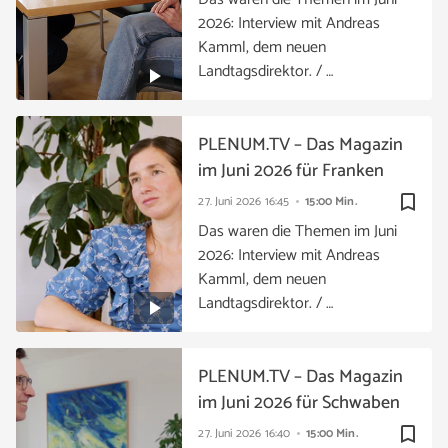
2026: Interview mit Andreas
Kamml, dem neuen
Landtagsdirektor. / …
PLENUM.TV – Das Magazin
im Juni 2026 für Franken
bookmark_border
27. Juni 2026
16:45
15:00 Min.
Das waren die Themen im Juni
2026: Interview mit Andreas
Kamml, dem neuen
Landtagsdirektor. / …
PLENUM.TV – Das Magazin
im Juni 2026 für Schwaben
bookmark_border
27. Juni 2026
16:40
15:00 Min.