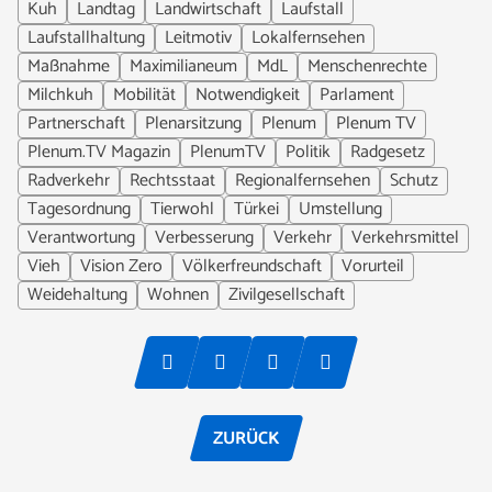
Kuh
Landtag
Landwirtschaft
Laufstall
Laufstallhaltung
Leitmotiv
Lokalfernsehen
Maßnahme
Maximilianeum
MdL
Menschenrechte
Milchkuh
Mobilität
Notwendigkeit
Parlament
Partnerschaft
Plenarsitzung
Plenum
Plenum TV
Plenum.TV Magazin
PlenumTV
Politik
Radgesetz
Radverkehr
Rechtsstaat
Regionalfernsehen
Schutz
Tagesordnung
Tierwohl
Türkei
Umstellung
Verantwortung
Verbesserung
Verkehr
Verkehrsmittel
Vieh
Vision Zero
Völkerfreundschaft
Vorurteil
Weidehaltung
Wohnen
Zivilgesellschaft
ZURÜCK