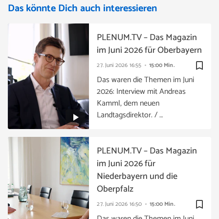
Das könnte Dich auch interessieren
PLENUM.TV – Das Magazin
im Juni 2026 für Oberbayern
bookmark_border
27. Juni 2026
16:55
15:00 Min.
Das waren die Themen im Juni
2026: Interview mit Andreas
Kamml, dem neuen
Landtagsdirektor. / …
PLENUM.TV – Das Magazin
im Juni 2026 für
Niederbayern und die
Oberpfalz
bookmark_border
27. Juni 2026
16:50
15:00 Min.
Das waren die Themen im Juni