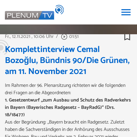
menu
bookmark_border
Fr., 12.11.2021
, 10:06 Uhr
/
01:51
play_circle_outline
Komplettinterview Cemal
Bozoğlu, Bündnis 90/Die Grünen,
am 11. November 2021
Im Rahmen der 96. Plenarsitzung richteten wir die folgenden
drei Fragen an die Abgeordneten:
1. Gesetzentwurf „zum Ausbau und Schutz des Radverkehrs
in Bayern (Bayerisches Radgesetz – BayRadG)“ (Drs.
18/18477)
Aus der Begründung: „Bayern braucht ein Radgesetz. Zuletzt
haben die Sachverständigen in der Anhörung des Ausschusses
für Wohnen, Bau und Verkehr am 2. Februar 2021 wieder