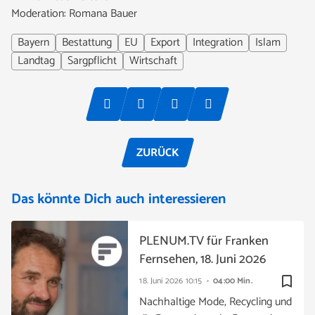
Moderation: Romana Bauer
Bayern
Bestattung
EU
Export
Integration
Islam
Landtag
Sargpflicht
Wirtschaft
ZURÜCK
Das könnte Dich auch interessieren
PLENUM.TV für Franken
Fernsehen, 18. Juni 2026
bookmark_border
18. Juni 2026
10:15
04:00 Min.
Nachhaltige Mode, Recycling und