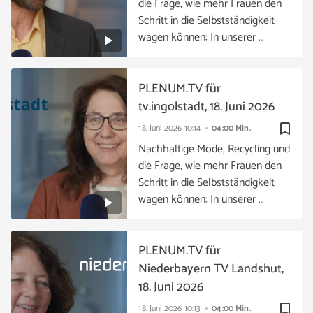
die Frage, wie mehr Frauen den
Schritt in die Selbstständigkeit
wagen können: In unserer …
PLENUM.TV für
tv.ingolstadt, 18. Juni 2026
bookmark_border
18. Juni 2026
10:14
04:00 Min.
Nachhaltige Mode, Recycling und
die Frage, wie mehr Frauen den
Schritt in die Selbstständigkeit
wagen können: In unserer …
PLENUM.TV für
Niederbayern TV Landshut,
18. Juni 2026
bookmark_border
18. Juni 2026
10:13
04:00 Min.