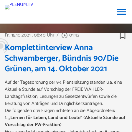
menu
bookmark_border
Fr., 15.10.2021
, 08:40 Uhr
/
01:43
play_circle_outline
Komplettinterview Anna
Schwamberger, Bündnis 90/Die
Grünen, am 14. Oktober 2021
Auf der Tagesordnung der 93. Plenarsitzung standen u.a. eine
Aktuelle Stunde auf Vorschlag der FREIE WÄHLER-
Landtagsfraktion, Lesungen zu Gesetzentwürfen sowie die
Beratung von Anträgen und Dringlichkeitsanträgen.
Die folgenden drei Fragen richteten an die Abgeordneten:
1. „Lernen für Leben, Land und Leute“ (Aktuelle Stunde auf
Vorschlag der FW-Fraktion)
Einst angedacht war ein eigenes Unterrichtsfach an Bayerns