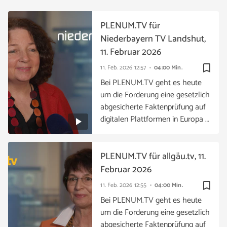
PLENUM.TV für
Niederbayern TV Landshut,
11. Februar 2026
bookmark_border
11. Feb. 2026
12:57
04:00 Min.
Bei PLENUM.TV geht es heute
um die Forderung eine gesetzlich
abgesicherte Faktenprüfung auf
digitalen Plattformen in Europa …
PLENUM.TV für allgäu.tv, 11.
Februar 2026
bookmark_border
11. Feb. 2026
12:55
04:00 Min.
Bei PLENUM.TV geht es heute
um die Forderung eine gesetzlich
abgesicherte Faktenprüfung auf