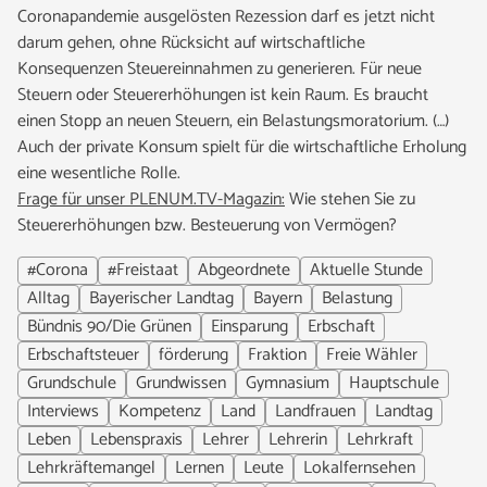
Coronapandemie ausgelösten Rezession darf es jetzt nicht
darum gehen, ohne Rücksicht auf wirtschaftliche
Konsequenzen Steuereinnahmen zu generieren. Für neue
Steuern oder Steuererhöhungen ist kein Raum. Es braucht
einen Stopp an neuen Steuern, ein Belastungsmoratorium. (…)
Auch der private Konsum spielt für die wirtschaftliche Erholung
eine wesentliche Rolle.
Frage für unser PLENUM.TV-Magazin:
Wie stehen Sie zu
Steuererhöhungen bzw. Besteuerung von Vermögen?
#Corona
#Freistaat
Abgeordnete
Aktuelle Stunde
Alltag
Bayerischer Landtag
Bayern
Belastung
Bündnis 90/Die Grünen
Einsparung
Erbschaft
Erbschaftsteuer
förderung
Fraktion
Freie Wähler
Grundschule
Grundwissen
Gymnasium
Hauptschule
Interviews
Kompetenz
Land
Landfrauen
Landtag
Leben
Lebenspraxis
Lehrer
Lehrerin
Lehrkraft
Lehrkräftemangel
Lernen
Leute
Lokalfernsehen