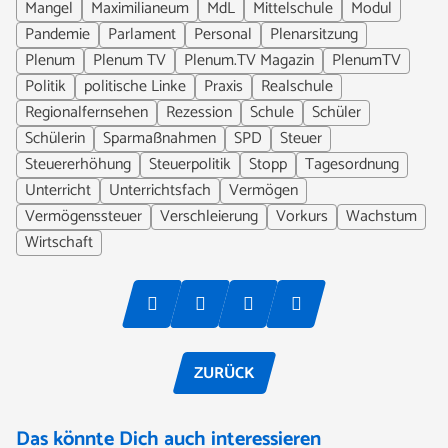
Mangel
Maximilianeum
MdL
Mittelschule
Modul
Pandemie
Parlament
Personal
Plenarsitzung
Plenum
Plenum TV
Plenum.TV Magazin
PlenumTV
Politik
politische Linke
Praxis
Realschule
Regionalfernsehen
Rezession
Schule
Schüler
Schülerin
Sparmaßnahmen
SPD
Steuer
Steuererhöhung
Steuerpolitik
Stopp
Tagesordnung
Unterricht
Unterrichtsfach
Vermögen
Vermögenssteuer
Verschleierung
Vorkurs
Wachstum
Wirtschaft
ZURÜCK
Das könnte Dich auch interessieren