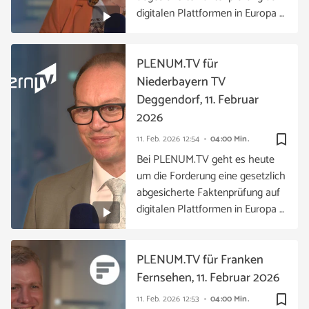
digitalen Plattformen in Europa …
PLENUM.TV für
Niederbayern TV
Deggendorf, 11. Februar
2026
bookmark_border
11. Feb. 2026
12:54
04:00 Min.
Bei PLENUM.TV geht es heute
um die Forderung eine gesetzlich
abgesicherte Faktenprüfung auf
digitalen Plattformen in Europa …
PLENUM.TV für Franken
Fernsehen, 11. Februar 2026
bookmark_border
11. Feb. 2026
12:53
04:00 Min.