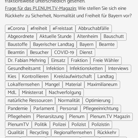
fraktionsweise unterschiedlich gesehen.
Frage für das PLENUM.TV-Magazin:
Wie stellen Sie sich eine
Rückkehr zu Sicherheit, Normalität und Freiheit für Bayern vor?
#Corona
#freiheit
#Freistaat
Abbruchabfälle
Abgeordnete
Aktuelle Stunde
Altenheim
Bauschutt
Baustoffe
Bayerischer Landtag
Bayern
Beamte
Beamtin
Besucher
COVID-19
Dienst
Dr. Fabian Mehring
Einsatz
Fraktion
Freie Wähler
Gesundheitsamt
Infektion
Infektionsketten
Interviews
Kies
Kontrollieren
Kreislaufwirtschaft
Landtag
Lokalfernsehen
Mangel
Material
Maximilianeum
MdL
Ministerrat
Nachverfolgung
natürliche Ressourcen
Normalität
Optimierung
Pandemie
Parlament
Personal
Pflegeeinrichtung
Pflegeheim
Plenarsitzung
Plenum
Plenum.TV Magazin
PlenumTV
Politik
Polizei
Polizist
Polizistin
Qualität
Recycling
Regionalfernsehen
Rückkehr