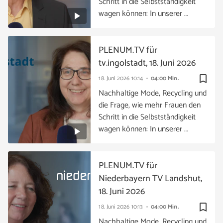
Schritt in die Selbstständigkeit
wagen können: In unserer …
PLENUM.TV für
tv.ingolstadt, 18. Juni 2026
bookmark_border
18. Juni 2026
10:14
04:00 Min.
Nachhaltige Mode, Recycling und
die Frage, wie mehr Frauen den
Schritt in die Selbstständigkeit
wagen können: In unserer …
PLENUM.TV für
Niederbayern TV Landshut,
18. Juni 2026
bookmark_border
18. Juni 2026
10:13
04:00 Min.
Nachhaltige Mode, Recycling und