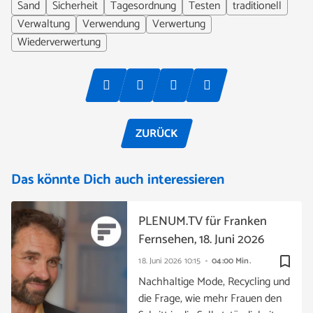
Sand
Sicherheit
Tagesordnung
Testen
traditionell
Verwaltung
Verwendung
Verwertung
Wiederverwertung
ZURÜCK
Das könnte Dich auch interessieren
PLENUM.TV für Franken
Fernsehen, 18. Juni 2026
bookmark_border
18. Juni 2026
10:15
04:00 Min.
Nachhaltige Mode, Recycling und
die Frage, wie mehr Frauen den