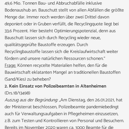
49,6 Mio. Tonnen Bau- und Abbruchabfälle inklusive
Bodenaushub an. Bauschutt stellt von allen Abfällen die größte
Menge dar. Immer noch werden über zwei Drittel davon
deponiert oder in Gruben verfüllt, die Recyclingquote liegt bei
33,6 Prozent. Hier besteht Optimierungspotenzial, denn aus
Bauschutt lassen sich durch Recycling wieder neue,
qualitätsgeprüfte Baustoffe erzeugen. Durch
Recyclingbaustoffe lassen sich die Kreislaufwirtschaft weiter
fördern und unsere natürlichen Ressourcen schonen.“
Frage:
Können recycelte Materialien helfen, den für die
Bauwirtschaft eklatanten Mangel an traditionellen Baustoffen
(Sand/Kies) zu beheben?
2. Kein Einsatz von Polizeibeamten in Altenheimen
(Drs.18/13498)
Auszug aus der Begründung:
„Am Dienstag, den 26.01.2021, hat
der Ministerrat beschlossen, Polizeibeamte pandemiebedingt
auch für Verwaltungsaufgaben in Pflegeheimen einzusetzen,
z.B. zum Testen und Kontrollieren von Personal und Besuchern.
Bereits im November 2020 waren ca. 1000 Beamte für die